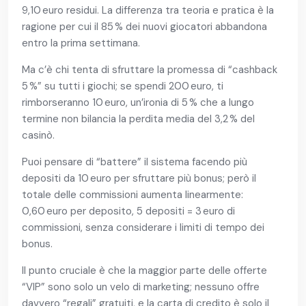
9,10 euro residui. La differenza tra teoria e pratica è la
ragione per cui il 85 % dei nuovi giocatori abbandona
entro la prima settimana.
Ma c’è chi tenta di sfruttare la promessa di “cashback
5 %” su tutti i giochi; se spendi 200 euro, ti
rimborseranno 10 euro, un’ironia di 5 % che a lungo
termine non bilancia la perdita media del 3,2 % del
casinò.
Puoi pensare di “battere” il sistema facendo più
depositi da 10 euro per sfruttare più bonus; però il
totale delle commissioni aumenta linearmente:
0,60 euro per deposito, 5 depositi = 3 euro di
commissioni, senza considerare i limiti di tempo dei
bonus.
Il punto cruciale è che la maggior parte delle offerte
“VIP” sono solo un velo di marketing; nessuno offre
davvero “regali” gratuiti, e la carta di credito è solo il