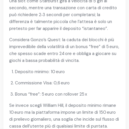
Una slot come Starburst gira a velocità di 5 giri al
secondo, mentre una transazione con carta di credito
può richiedere 2‑3 secondi per completarsi; la
differenza è talmente piccola che l’attesa è solo un
pretesto per far apparire il deposito “istantaneo”.
Considera Gonzo’s Quest: la caduta dei blocchi è più
imprevedibile della volatilità di un bonus “free” di 5 euro,
che spesso scade entro 24 ore e obbliga a giocare su
giochi a bassa probabilità di vincita.
Deposito minimo: 10 euro
Commissione Visa: 0,6 euro
Bonus “free”: 5 euro con rollover 25 x
Se invece scegli William Hill, il deposito minimo rimane
10 euro ma la piattaforma impone un limite di 150 euro
di prelievo giornaliero, una soglia che incide sul flusso di
cassa dell’utente più di qualsiasi limite di puntata.