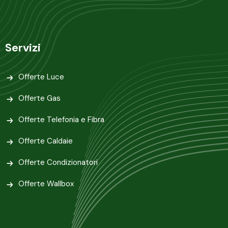
Servizi
Offerte Luce
Offerte Gas
Offerte Telefonia e Fibra
Offerte Caldaie
Offerte Condizionatori
Offerte Wallbox