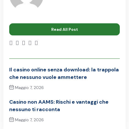
Read All Post
Il casino online senza download: la trappola
che nessuno vuole ammettere
Maggio 7, 2026
Previous Post
Casino non AAMS: Rischi e vantaggi che
nessuno ti racconta
Maggio 7, 2026