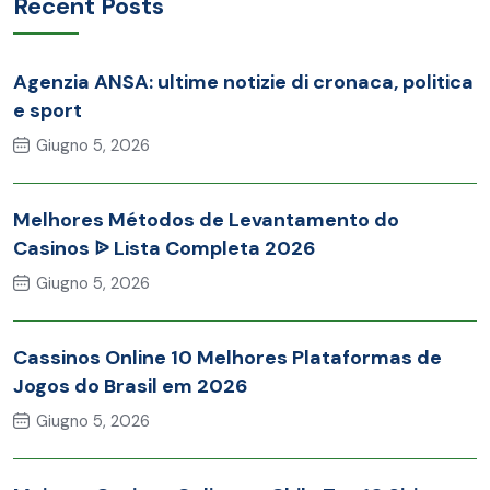
Recent Posts
Agenzia ANSA: ultime notizie di cronaca, politica
e sport
Giugno 5, 2026
Melhores Métodos de Levantamento do
Casinos ᐉ Lista Completa 2026
Giugno 5, 2026
Cassinos Online 10 Melhores Plataformas de
Jogos do Brasil em 2026
Giugno 5, 2026