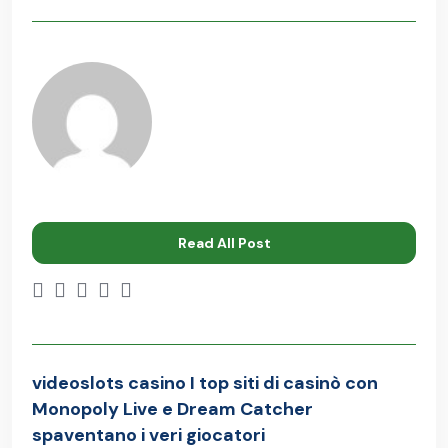
Read All Post
videoslots casino I top siti di casinò con
Monopoly Live e Dream Catcher
spaventano i veri giocatori