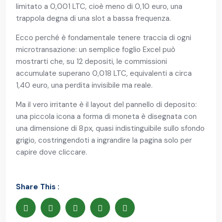
limitato a 0,001 LTC, cioè meno di 0,10 euro, una
trappola degna di una slot a bassa frequenza.
Ecco perché è fondamentale tenere traccia di ogni
microtransazione: un semplice foglio Excel può
mostrarti che, su 12 depositi, le commissioni
accumulate superano 0,018 LTC, equivalenti a circa
1,40 euro, una perdita invisibile ma reale.
Ma il vero irritante è il layout del pannello di deposito:
una piccola icona a forma di moneta è disegnata con
una dimensione di 8 px, quasi indistinguibile sullo sfondo
grigio, costringendoti a ingrandire la pagina solo per
capire dove cliccare.
Share This :