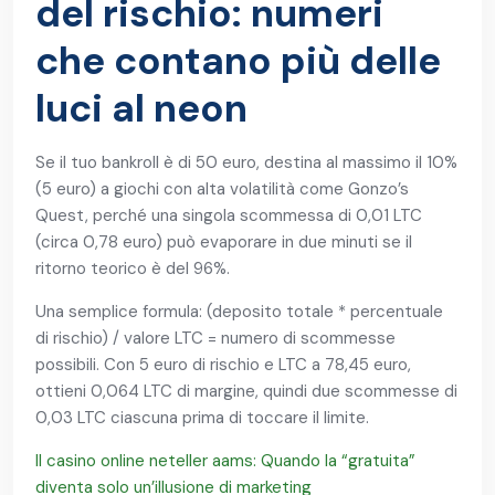
del rischio: numeri
che contano più delle
luci al neon
Se il tuo bankroll è di 50 euro, destina al massimo il 10%
(5 euro) a giochi con alta volatilità come Gonzo’s
Quest, perché una singola scommessa di 0,01 LTC
(circa 0,78 euro) può evaporare in due minuti se il
ritorno teorico è del 96%.
Una semplice formula: (deposito totale * percentuale
di rischio) / valore LTC = numero di scommesse
possibili. Con 5 euro di rischio e LTC a 78,45 euro,
ottieni 0,064 LTC di margine, quindi due scommesse di
0,03 LTC ciascuna prima di toccare il limite.
Il casino online neteller aams: Quando la “gratuita”
diventa solo un’illusione di marketing