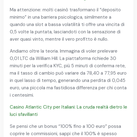
Ma attenzione: molti casinò trasformano il “deposito
minimo” in una barriera psicologica, similmente a
quando una slot a bassa volatilità ti offre una vincita di
0,5 volte la puntata, lasciandoti con la sensazione di
aver quasi vinto, mentre il vero profitto è nullo.
Andiamo oltre la teoria. Immagina di voler prelevare
0,01 LTC da William Hill. La piattaforma richiede 30
minuti per la verifica KYC, più 5 minuti di conferma rete,
ma il tasso di cambio può variare da 78,40 a 77,95 euro
in quel lasso di tempo, generando una perdita di 0,045
euro, una piccola ma fastidiosa differenza per chi conta
i centesimi.
Casino Atlantic City per Italiani: La cruda realtà dietro le
luci sfavillanti
Se pensi che un bonus “100% fino a 100 euro” possa
coprire le commissioni, sappi che il 100% è spesso