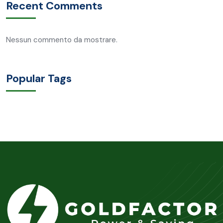
Recent Comments
Nessun commento da mostrare.
Popular Tags