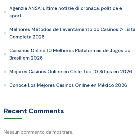
Agenzia ANSA: ultime notizie di cronaca, politica e
sport
Melhores Métodos de Levantamento do Casinos ᐉ Lista
Completa 2026
Cassinos Online 10 Melhores Plataformas de Jogos do
Brasil em 2026
Mejores Casinos Online en Chile Top 10 Sitios en 2026
Conoce Los Mejores Casinos Online en México 2026
Recent Comments
Nessun commento da mostrare.