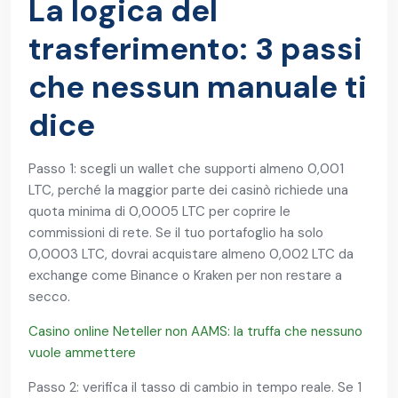
La logica del
trasferimento: 3 passi
che nessun manuale ti
dice
Passo 1: scegli un wallet che supporti almeno 0,001
LTC, perché la maggior parte dei casinò richiede una
quota minima di 0,0005 LTC per coprire le
commissioni di rete. Se il tuo portafoglio ha solo
0,0003 LTC, dovrai acquistare almeno 0,002 LTC da
exchange come Binance o Kraken per non restare a
secco.
Casino online Neteller non AAMS: la truffa che nessuno
vuole ammettere
Passo 2: verifica il tasso di cambio in tempo reale. Se 1