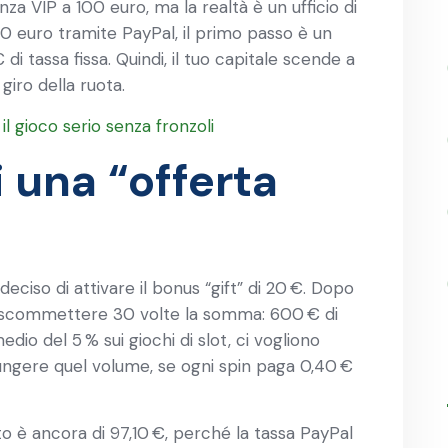
anza VIP a 100 euro, ma la realtà è un ufficio di
 euro tramite PayPal, il primo passo è un
di tassa fissa. Quindi, il tuo capitale scende a
giro della ruota.
l gioco serio senza fronzoli
i una “offerta
deciso di attivare il bonus “gift” di 20 €. Dopo
ve scommettere 30 volte la somma: 600 € di
io del 5 % sui giochi di slot, ci vogliono
ungere quel volume, se ogni spin paga 0,40 €
to è ancora di 97,10 €, perché la tassa PayPal