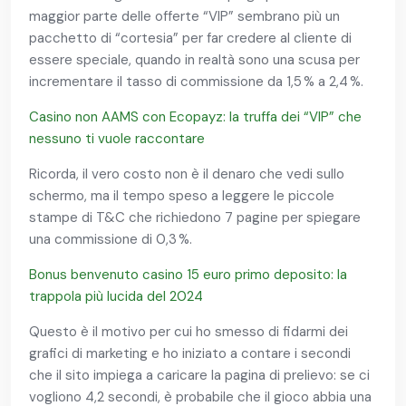
maggior parte delle offerte “VIP” sembrano più un
pacchetto di “cortesia” per far credere al cliente di
essere speciale, quando in realtà sono una scusa per
incrementare il tasso di commissione da 1,5 % a 2,4 %.
Casino non AAMS con Ecopayz: la truffa dei “VIP” che
nessuno ti vuole raccontare
Ricorda, il vero costo non è il denaro che vedi sullo
schermo, ma il tempo speso a leggere le piccole
stampe di T&C che richiedono 7 pagine per spiegare
una commissione di 0,3 %.
Bonus benvenuto casino 15 euro primo deposito: la
trappola più lucida del 2024
Questo è il motivo per cui ho smesso di fidarmi dei
grafici di marketing e ho iniziato a contare i secondi
che il sito impiega a caricare la pagina di prelievo: se ci
vogliono 4,2 secondi, è probabile che il gioco abbia una