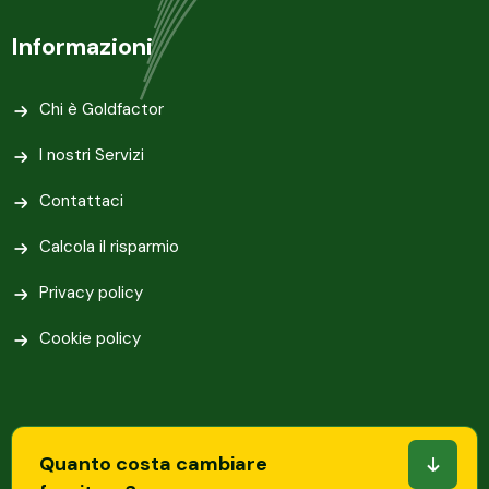
Informazioni
Chi è Goldfactor
I nostri Servizi
Contattaci
Calcola il risparmio
Privacy policy
Cookie policy
Quanto costa cambiare