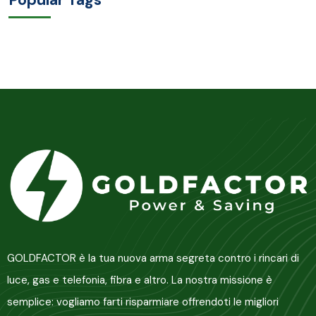
GOLDFACTOR è la tua nuova arma segreta contro i rincari di
luce, gas e telefonia, fibra e altro. La nostra missione è
semplice: vogliamo farti risparmiare offrendoti le migliori