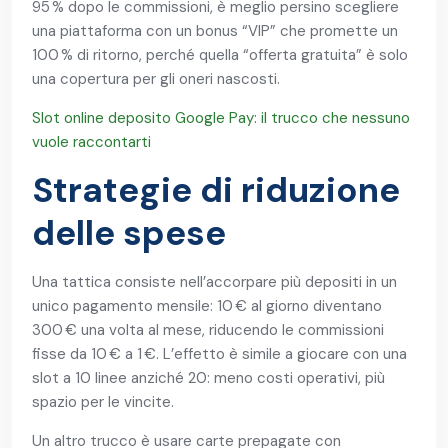
95 % dopo le commissioni, è meglio persino scegliere
una piattaforma con un bonus “VIP” che promette un
100 % di ritorno, perché quella “offerta gratuita” è solo
una copertura per gli oneri nascosti.
Slot online deposito Google Pay: il trucco che nessuno
vuole raccontarti
Strategie di riduzione
delle spese
Una tattica consiste nell’accorpare più depositi in un
unico pagamento mensile: 10 € al giorno diventano
300 € una volta al mese, riducendo le commissioni
fisse da 10 € a 1 €. L’effetto è simile a giocare con una
slot a 10 linee anziché 20: meno costi operativi, più
spazio per le vincite.
Un altro trucco è usare carte prepagate con