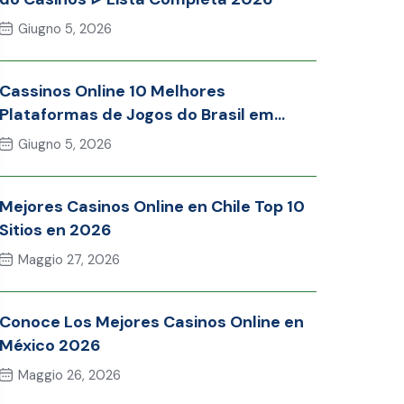
Giugno 5, 2026
Cassinos Online 10 Melhores
Plataformas de Jogos do Brasil em
2026
Giugno 5, 2026
Mejores Casinos Online en Chile Top 10
Sitios en 2026
Maggio 27, 2026
Conoce Los Mejores Casinos Online en
México 2026
Maggio 26, 2026