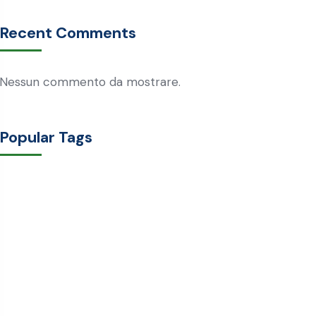
Recent Comments
Nessun commento da mostrare.
Popular Tags