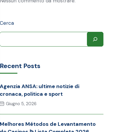
Nessun commento da mostrare.
Cerca
Recent Posts
Agenzia ANSA: ultime notizie di
cronaca, politica e sport
Giugno 5, 2026
Melhores Métodos de Levantamento
do Casinos ᐉ Lista Completa 2026