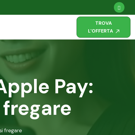
TROVA
sh e non perdere mai un aggiornamento su tutto ciò che
L'OFFERTA
di 10€, che è relativamente basso.
Apple Pay:
 fregare
si fregare