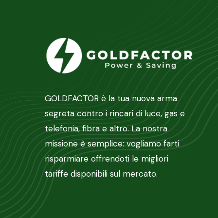
GOLDFACTOR è la tua nuova arma
segreta contro i rincari di luce, gas e
telefonia, fibra e altro. La nostra
missione è semplice: vogliamo farti
risparmiare offrendoti le migliori
tariffe disponibili sul mercato.