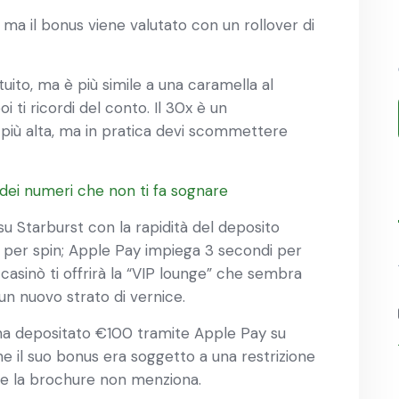
a il bonus viene valutato con un rollover di
tuito, ma è più simile a una caramella al
oi ti ricordi del conto. Il 30x è un
 più alta, ma in pratica devi scommettere
 dei numeri che non ti fa sognare
su Starburst con la rapidità del deposito
i per spin; Apple Pay impiega 3 secondi per
 casinò ti offrirà la “VIP lounge” che sembra
un nuovo strato di vernice.
ha depositato €100 tramite Apple Pay su
 il suo bonus era soggetto a una restrizione
 che la brochure non menziona.