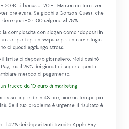
o + 20 € di bonus = 120 €. Ma con un turnover
oter prelevare. Se giochi a Gonzo’s Quest, che
i perdere quei €3.000 salgono al 78%.
 la complessità con slogan come “depositi in
so un doppio tap, un swipe e poi un nuovo login.
no di questi aggiunge stress.
l limite di deposito giornaliero. Molti casinò
ay, ma il 28% dei giocatori supera questo
a cambiare metodo di pagamento.
o un trucco da 10 euro di marketing
y spesso risponde in 48 ore, cioè un tempo più
lità. Se il tuo problema è urgente, il risultato è
e: il 42% dei depositanti tramite Apple Pay