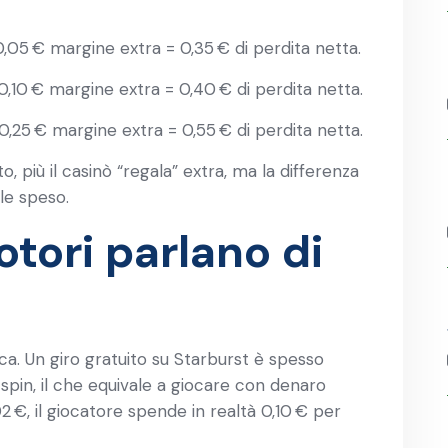
,05 € margine extra = 0,35 € di perdita netta.
,10 € margine extra = 0,40 € di perdita netta.
,25 € margine extra = 0,55 € di perdita netta.
o, più il casinò “regala” extra, ma la differenza
ale speso.
tori parlano di
ica. Un giro gratuito su Starburst è spesso
pin, il che equivale a giocare con denaro
02 €, il giocatore spende in realtà 0,10 € per