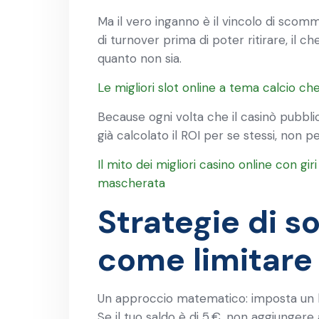
Ma il vero inganno è il vincolo di scom
di turnover prima di poter ritirare, il c
quanto non sia.
Le migliori slot online a tema calcio ch
Because ogni volta che il casinò pubblic
già calcolato il ROI per se stessi, non pe
Il mito dei migliori casino online con giri
mascherata
Strategie di s
come limitare 
Un approccio matematico: imposta un b
Se il tuo saldo è di 5 €, non aggiungere