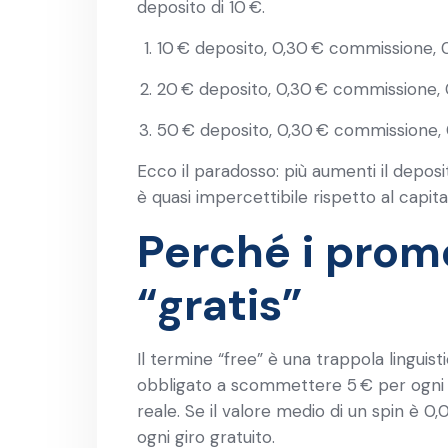
deposito di 10 €.
10 € deposito, 0,30 € commissione, 0
20 € deposito, 0,30 € commissione, 0
50 € deposito, 0,30 € commissione, 0
Ecco il paradosso: più aumenti il deposit
è quasi impercettibile rispetto al capit
Perché i promo
“gratis”
Il termine “free” è una trappola linguist
obbligato a scommettere 5 € per ogni s
reale. Se il valore medio di un spin è 0,
ogni giro gratuito.