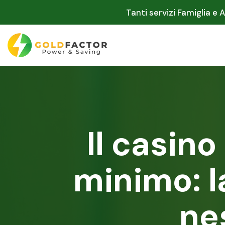
Tecnica roulette rosso nero
Tanti servizi Famiglia e
Rtp Slot Italia 2026 Bonus E Giochi Top
: Nel settore del 
Casino 1000 Euro Senza Deposito Italia 2026 Gioca E Vin
Bonus Senza Deposito Siti Stranieri Italia 2026 Bonus To
Vincita jackpot better slot
App Bingo Italia 2026 Bonus E Giochi Top
Ma attenzione quando si sceglie questo tipo di siti, in quan
Il casino
Free Spins No Deposit Win Real Money Italia 2026 Bonus
Quando ottieni 4 Slingos, riceverai un'offerta-lo prender
minimo: l
Tuttavia, questo accordo dovrebbe essere evitato a tutti i
Casinò a salisburgo
ne
Casino Esteri Con Bonus Senza Deposito Italia 2026 Bon