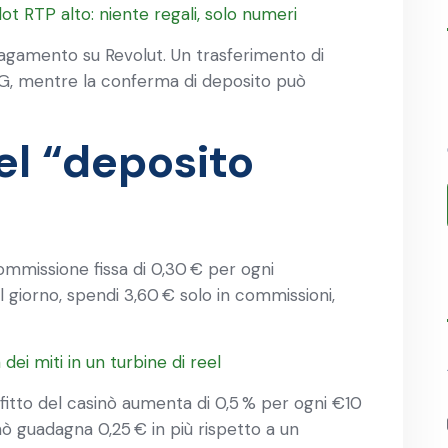
lot RTP alto: niente regali, solo numeri
agamento su Revolut. Un trasferimento di
 4G, mentre la conferma di deposito può
del “deposito
mmissione fissa di 0,30 € per ogni
al giorno, spendi 3,60 € solo in commissioni,
dei miti in un turbine di reel
ofitto del casinò aumenta di 0,5 % per ogni €10
inò guadagna 0,25 € in più rispetto a un