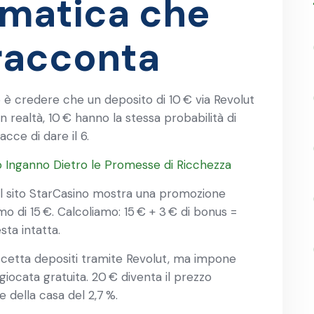
ematica che
 racconta
 è credere che un deposito di 10 € via Revolut
n realtà, 10 € hanno la stessa probabilità di
cce di dare il 6.
ro Inganno Dietro le Promesse di Ricchezza
, il sito StarCasino mostra una promozione
o di 15 €. Calcoliamo: 15 € + 3 € di bonus =
sta intatta.
ccetta depositi tramite Revolut, ma impone
giocata gratuita. 20 € diventa il prezzo
 della casa del 2,7 %.