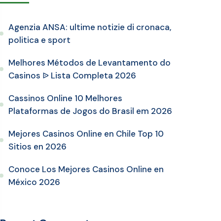
Agenzia ANSA: ultime notizie di cronaca,
politica e sport
Melhores Métodos de Levantamento do
Casinos ᐉ Lista Completa 2026
Cassinos Online 10 Melhores
Plataformas de Jogos do Brasil em 2026
Mejores Casinos Online en Chile Top 10
Sitios en 2026
Conoce Los Mejores Casinos Online en
México 2026