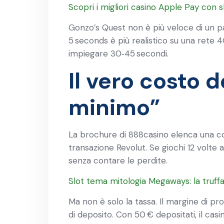
Scopri i migliori casino Apple Pay con s
Gonzo’s Quest non è più veloce di un p
5 seconds è più realistico su una rete
impiegare 30‑45 secondi.
Il vero costo 
minimo”
La brochure di 888casino elenca una co
transazione Revolut. Se giochi 12 volte 
senza contare le perdite.
Slot tema mitologia Megaways: la truffa 
Ma non è solo la tassa. Il margine di pr
di deposito. Con 50 € depositati, il cas