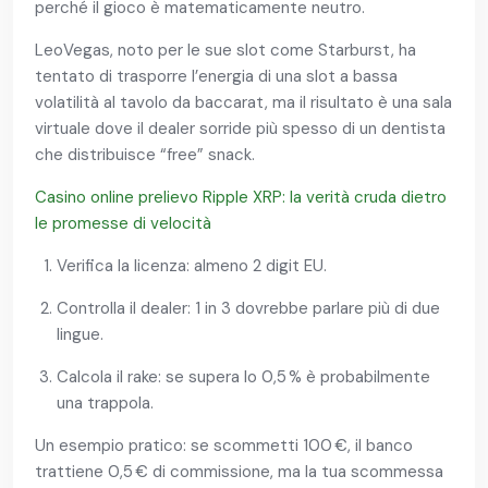
perché il gioco è matematicamente neutro.
LeoVegas, noto per le sue slot come Starburst, ha
tentato di trasporre l’energia di una slot a bassa
volatilità al tavolo da baccarat, ma il risultato è una sala
virtuale dove il dealer sorride più spesso di un dentista
che distribuisce “free” snack.
Casino online prelievo Ripple XRP: la verità cruda dietro
le promesse di velocità
Verifica la licenza: almeno 2 digit EU.
Controlla il dealer: 1 in 3 dovrebbe parlare più di due
lingue.
Calcola il rake: se supera lo 0,5 % è probabilmente
una trappola.
Un esempio pratico: se scommetti 100 €, il banco
trattiene 0,5 € di commissione, ma la tua scommessa