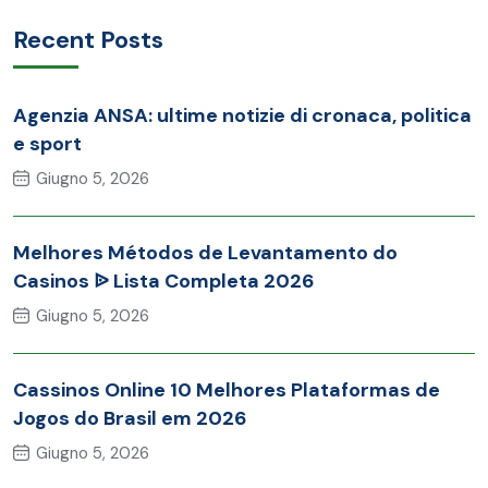
Recent Posts
Agenzia ANSA: ultime notizie di cronaca, politica
e sport
Giugno 5, 2026
Melhores Métodos de Levantamento do
Casinos ᐉ Lista Completa 2026
Giugno 5, 2026
Cassinos Online 10 Melhores Plataformas de
Jogos do Brasil em 2026
Giugno 5, 2026