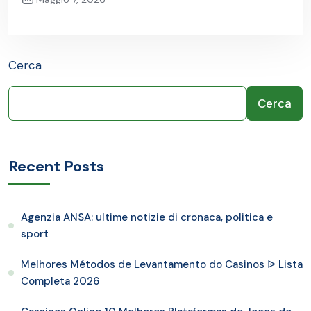
Next Post
Cerca
Cerca
Recent Posts
Agenzia ANSA: ultime notizie di cronaca, politica e
sport
Melhores Métodos de Levantamento do Casinos ᐉ Lista
Completa 2026