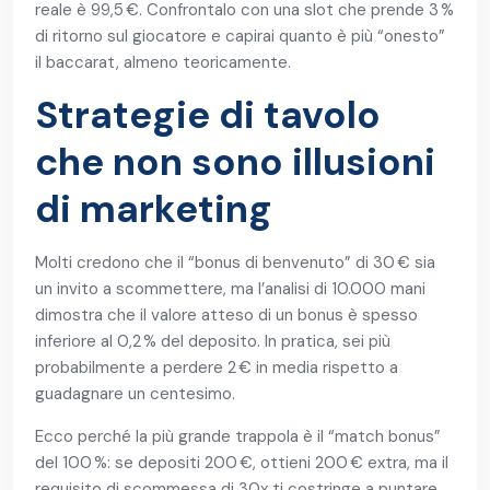
reale è 99,5 €. Confrontalo con una slot che prende 3 %
di ritorno sul giocatore e capirai quanto è più “onesto”
il baccarat, almeno teoricamente.
Strategie di tavolo
che non sono illusioni
di marketing
Molti credono che il “bonus di benvenuto” di 30 € sia
un invito a scommettere, ma l’analisi di 10.000 mani
dimostra che il valore atteso di un bonus è spesso
inferiore al 0,2 % del deposito. In pratica, sei più
probabilmente a perdere 2 € in media rispetto a
guadagnare un centesimo.
Ecco perché la più grande trappola è il “match bonus”
del 100 %: se depositi 200 €, ottieni 200 € extra, ma il
requisito di scommessa di 30x ti costringe a puntare