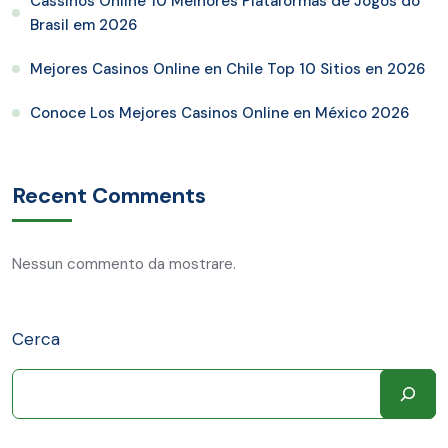
Cassinos Online 10 Melhores Plataformas de Jogos do
Brasil em 2026
Mejores Casinos Online en Chile Top 10 Sitios en 2026
Conoce Los Mejores Casinos Online en México 2026
Recent Comments
Nessun commento da mostrare.
Cerca