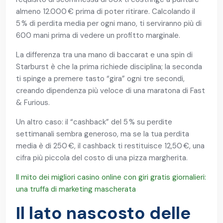
almeno 12.000 € prima di poter ritirare. Calcolando il
5 % di perdita media per ogni mano, ti serviranno più di
600 mani prima di vedere un profitto marginale.
La differenza tra una mano di baccarat e una spin di
Starburst è che la prima richiede disciplina; la seconda
ti spinge a premere tasto “gira” ogni tre secondi,
creando dipendenza più veloce di una maratona di Fast
& Furious.
Un altro caso: il “cashback” del 5 % su perdite
settimanali sembra generoso, ma se la tua perdita
media è di 250 €, il cashback ti restituisce 12,50 €, una
cifra più piccola del costo di una pizza margherita.
Il mito dei migliori casino online con giri gratis giornalieri:
una truffa di marketing mascherata
Il lato nascosto delle