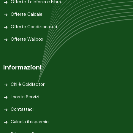
Offerte Telefonia e Fibra
Offerte Caldaie
Offerte Condizionatori
Offerte Wallbox
Informazioni
Chi è Goldfactor
I nostri Servizi
Contattaci
Calcola il risparmio