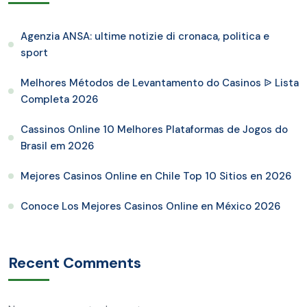
Agenzia ANSA: ultime notizie di cronaca, politica e
sport
Melhores Métodos de Levantamento do Casinos ᐉ Lista
Completa 2026
Cassinos Online 10 Melhores Plataformas de Jogos do
Brasil em 2026
Mejores Casinos Online en Chile Top 10 Sitios en 2026
Conoce Los Mejores Casinos Online en México 2026
Recent Comments