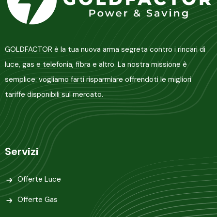
GOLDFACTOR è la tua nuova arma segreta contro i rincari di
luce, gas e telefonia, fibra e altro. La nostra missione è
semplice: vogliamo farti risparmiare offrendoti le migliori
tariffe disponibili sul mercato.
Servizi
Offerte Luce
Offerte Gas