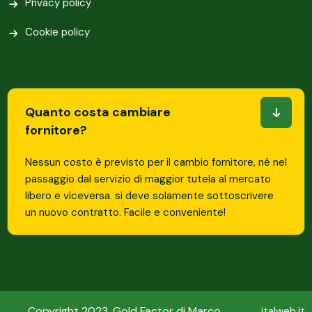
Privacy policy
Cookie policy
Quanto costa cambiare
fornitore?
Nessun costo è previsto per il cambio fornitore, né nel
passaggio dal servizio di maggior tutela al mercato
libero e viceversa. si deve solamente sottoscrivere
un nuovo contratto. Facile e conveniente!
Copyright 2023, Gold Factor di Marco
italweb.it