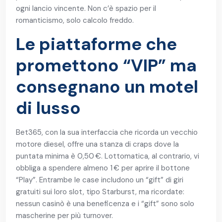
ogni lancio vincente. Non c’è spazio per il
romanticismo, solo calcolo freddo.
Le piattaforme che
promettono “VIP” ma
consegnano un motel
di lusso
Bet365, con la sua interfaccia che ricorda un vecchio
motore diesel, offre una stanza di craps dove la
puntata minima è 0,50 €. Lottomatica, al contrario, vi
obbliga a spendere almeno 1 € per aprire il bottone
“Play”. Entrambe le case includono un “gift” di giri
gratuiti sui loro slot, tipo Starburst, ma ricordate:
nessun casinò è una beneficenza e i “gift” sono solo
mascherine per più turnover.