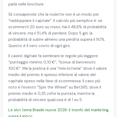
parla nelle brochure.
Sii consapevole che la roulette non è un modo per
“raddoppiare il capitale”. Il calcolo più semplice è: se
scommetti 20 euro su rosso, hai il 48,6% di probabilità
di vincere, ma il 51,4% di perdere. Dopo 5 giri, la
probabilità di subire almeno una perdita supera il 90%.
Questo è il vero costo di ogni giro.
Il casinò digitale fa sembrare le regole più leggere:
“punteggio minimo 0,10 €”, “bonus di benvenuto
100 €”. Ma la pratica è una “mini‑lotteria” dove il valore
medio del premio è spesso inferiore al valore del
capitale speso nella fase di scommessa. Il caso più
noto è l’evento “Spin the Wheel” su Bet365, dove il
premio medio è 0,25 volte la puntata, mentre la
probabilità di vincere qualcosa è di 1 su 5.
Le slot tema Brasile nuove 2026: il trionfo del marketing
sopra il gioco