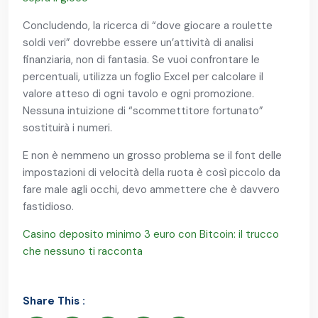
Concludendo, la ricerca di “dove giocare a roulette
soldi veri” dovrebbe essere un’attività di analisi
finanziaria, non di fantasia. Se vuoi confrontare le
percentuali, utilizza un foglio Excel per calcolare il
valore atteso di ogni tavolo e ogni promozione.
Nessuna intuizione di “scommettitore fortunato”
sostituirà i numeri.
E non è nemmeno un grosso problema se il font delle
impostazioni di velocità della ruota è così piccolo da
fare male agli occhi, devo ammettere che è davvero
fastidioso.
Casino deposito minimo 3 euro con Bitcoin: il trucco
che nessuno ti racconta
Share This :