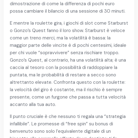
dimostrazione di come la differenza di pochi euro
possa cambiare il bilancio di una sessione di 30 minuti.
E mentre la roulette gira, i giochi di slot come Starburst
o Gonzo’s Quest fanno il loro show. Starburst è veloce
come un treno merci, ma la volatilità è bassa: la
maggior parte delle vincite è di pochi centesimi, ideale
per chi vuole “sopravvivere” senza rischiare troppo.
Gonzo’s Quest, al contrario, ha una volatilità alta; è una
caccia al tesoro con la possibilità di raddoppiare la
puntata, ma le probabilità di restare a secco sono
altrettanto elevate. Confronta questo con la roulette:
la velocità del giro è costante, ma il rischio è sempre
presente, come un furgone che passa a tutta velocità
accanto alla tua auto.
Il punto cruciale è che nessuno ti regala una “strategia
infallibile”. Le promesse di “free spin” su bonus di
benvenuto sono solo l’equivalente digitale di un