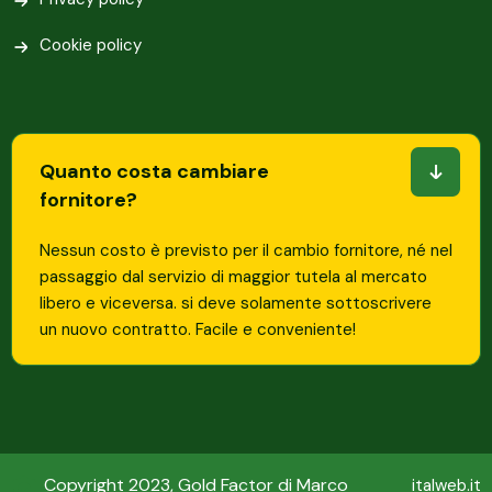
Cookie policy
Quanto costa cambiare
fornitore?
Nessun costo è previsto per il cambio fornitore, né nel
passaggio dal servizio di maggior tutela al mercato
libero e viceversa. si deve solamente sottoscrivere
un nuovo contratto. Facile e conveniente!
Copyright 2023, Gold Factor di Marco
italweb.it