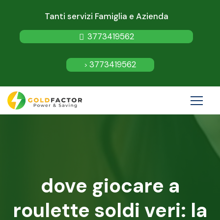
Ultime slot gratis
Tanti servizi Famiglia e Azienda
Giochi Telematici Italia 2026 Bonus E Giochi Top
: Mi piace la
3773419562
grafica in quanto mi ricordano l'arte dei fumetti per qualche
motivo.
3773419562
>
Casinò Che Pagano Subito Italia 2026 Bonus E Giochi Top
- I
viaggiatori in uscita da Hong Kong devono attualmente
sottoporsi a una quarantena di 14 giorni per entrare a Macao e a
una quarantena di 21 giorni per entrare nella Cina continentale.
Prova Slot Gratis Italia 2026 Bonus E Giochi Top
: Inoltre,
accettano diverse valute fiat, tra cui USD, EUR, GBP, CAD, NOK,
INR, ecc.
Norme slot machine
dove giocare a
Casinò Deposito Minimo 2 Euro Italia 2026 Bonus E Giochi Top
Non era l'ultimo piatto enorme in cui Dwan sarebbe stato
roulette soldi veri: la
coinvolto, tuttavia.