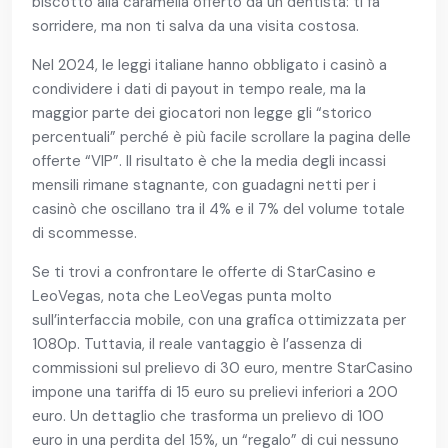
biscotto alla caramella offerto da un dentista: ti fa
sorridere, ma non ti salva da una visita costosa.
Nel 2024, le leggi italiane hanno obbligato i casinò a
condividere i dati di payout in tempo reale, ma la
maggior parte dei giocatori non legge gli “storico
percentuali” perché è più facile scrollare la pagina delle
offerte “VIP”. Il risultato è che la media degli incassi
mensili rimane stagnante, con guadagni netti per i
casinò che oscillano tra il 4% e il 7% del volume totale
di scommesse.
Se ti trovi a confrontare le offerte di StarCasino e
LeoVegas, nota che LeoVegas punta molto
sull’interfaccia mobile, con una grafica ottimizzata per
1080p. Tuttavia, il reale vantaggio è l’assenza di
commissioni sul prelievo di 30 euro, mentre StarCasino
impone una tariffa di 15 euro su prelievi inferiori a 200
euro. Un dettaglio che trasforma un prelievo di 100
euro in una perdita del 15%, un “regalo” di cui nessuno