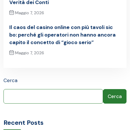
Verità dei Conti
Maggio 7, 2026
Previous Post
Il caos del casino online con più tavoli sic
bo: perché gli operatori non hanno ancora
capito il concetto di “gioco serio”
Maggio 7, 2026
Next Post
Cerca
Cerca
Recent Posts