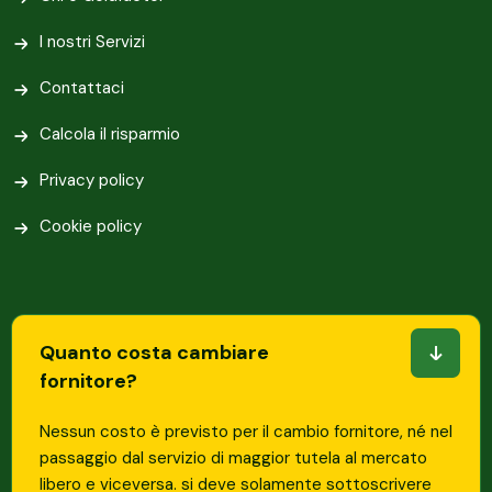
I nostri Servizi
Contattaci
Calcola il risparmio
Privacy policy
Cookie policy
Quanto costa cambiare
fornitore?
Nessun costo è previsto per il cambio fornitore, né nel
passaggio dal servizio di maggior tutela al mercato
libero e viceversa. si deve solamente sottoscrivere