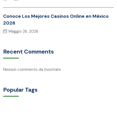
Conoce Los Mejores Casinos Online en México
2026
Maggio 26, 2026
Recent Comments
Nessun commento da mostrare.
Popular Tags