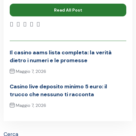
Read All Post
Il casino aams lista completa: la verità
dietro i numeri e le promesse
Maggio 7, 2026
Previous Post
Casino live deposito minimo 5 euro: il
trucco che nessuno ti racconta
Maggio 7, 2026
Next Post
Cerca