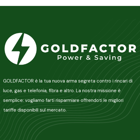
GOLDFACTOR è la tua nuova arma segreta contro i rincari di
luce, gas e telefonia, fibra e altro. La nostra missione è
semplice: vogliamo farti risparmiare offrendoti le migliori
tariffe disponibili sul mercato.