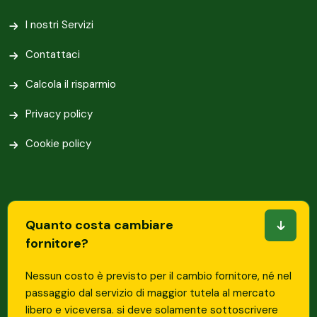
I nostri Servizi
Contattaci
Calcola il risparmio
Privacy policy
Cookie policy
Quanto costa cambiare
fornitore?
Nessun costo è previsto per il cambio fornitore, né nel
passaggio dal servizio di maggior tutela al mercato
libero e viceversa. si deve solamente sottoscrivere