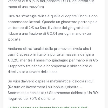
varianza di 5 % può farli perdere il 90 % del credito in
meno di una mezz’ora.
Un’altra strategia fallita è quella di coprire il bonus con
scommesse laterali. Quando un giocatore partecipa a
un torneo di 2 € su Snai, il valore dei giri gratuiti si
riduce a una frazione di €0,01 per ogni mano extra
giocata.
Andiamo oltre: l’analisi delle promozioni rivela che i
casinò spesso limitano la puntata massima dei giri a
€0,20, mentre il massimo guadagno per mano è di €5.
Il rapporto tra rischio e ricompensa è sbilanciato di
dieci volte a favore della casa.
Se vuoi davvero capire la matematica, calcola il ROI
(Return on Investment) sul bonus: (Vincite –
Scommesse richieste) / Scommesse richieste. Un ROI
negativo del 85 % è comune.