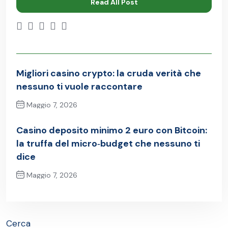
Read All Post
Migliori casino crypto: la cruda verità che
nessuno ti vuole raccontare
Maggio 7, 2026
Previous Post
Casino deposito minimo 2 euro con Bitcoin:
la truffa del micro‑budget che nessuno ti
dice
Maggio 7, 2026
Next Post
Cerca