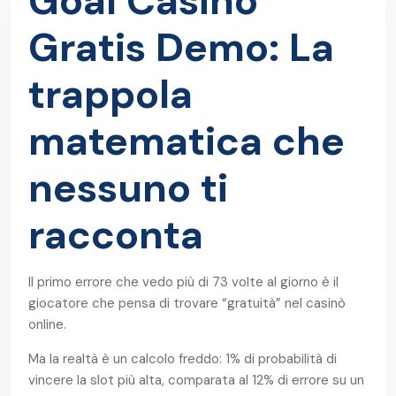
Goal Casino
Gratis Demo: La
trappola
matematica che
nessuno ti
racconta
Il primo errore che vedo più di 73 volte al giorno è il
giocatore che pensa di trovare “gratuità” nel casinò
online.
Ma la realtà è un calcolo freddo: 1% di probabilità di
vincere la slot più alta, comparata al 12% di errore su un