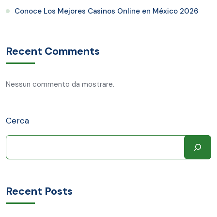
Conoce Los Mejores Casinos Online en México 2026
Recent Comments
Nessun commento da mostrare.
Cerca
Recent Posts