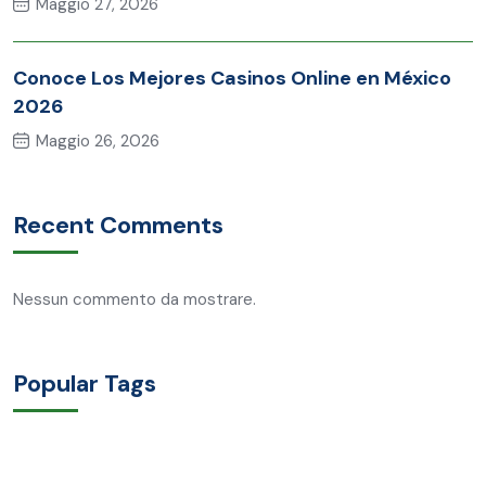
Maggio 27, 2026
Conoce Los Mejores Casinos Online en México
2026
Maggio 26, 2026
Recent Comments
Nessun commento da mostrare.
Popular Tags