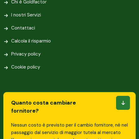
Chi è Goldfactor
I nostri Servizi
Contattaci
Calcola il risparmio
Privacy policy
Cookie policy
Quanto costa cambiare
fornitore?
Nessun costo è previsto per il cambio fornitore, né nel
passaggio dal servizio di maggior tutela al mercato