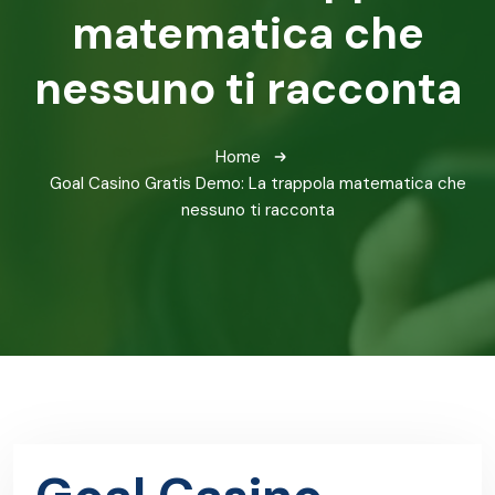
matematica che
Slot Con Acquisto Bonus Italia 2026 Bonus E Giochi Top
Un accogliente tavolo di amici si presta ad un'esperienza più
nessuno ti racconta
sociale di un sito internet mai potrebbe, e se il vostro club è
concesso in licenza poi un paio di drink e forse una bottiglia di
vino celebrativo completerà la serata superbamente.
Home
Quest'ultima domanda è di vitale importanza.
Goal Casino Gratis Demo: La trappola matematica che
Casinò di monte carlo interno
nessuno ti racconta
Casinò Stranieri Sicuri Italia 2026 Bonus E Giochi Top
Ti basta installare le app, che spesso sono disponibili sia per
dispositivi iOS che Android, scegliere un gioco e sarai pronto a
iniziare.
Blackjack Soldi Veri Italia 2026 Bonus E Giochi Top
Se si dispone di una pila di chip con denominazioni diverse,
mettere i chip più alti denominazione sul fondo della pila.
Crazy Time Italia 2026 Bonus E Giochi Top