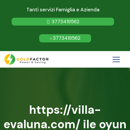
Strategia del numero pieno roulette
Tanti servizi Famiglia e Azienda
Bonus Senza Deposito Casino Stranieri Italia 2026 Bonus Top
: Il
3773419562
sito è scomparso completamente questa mattina.
Bingo Gratis Italiano 2026 Gioca Alla Tombola Senza Spendere
-
3773419562
>
Migliaia di giocatori di casinò online scelgono Skrill come metodo
di pagamento preferito non importa se si tratta di depositare o
prelevare fondi da e verso i loro conti di casinò online.
Slot Buffalo Italia 2026 Bonus E Giochi Top
: Se la mano dei
Banchieri totalizza un valore punto di 3, il Banchiere disegna
finché la terza carta dei giocatori è uguale a qualsiasi numero
tranne 8.
Posta alla roulette
https://villa-
Conto Gioco Italia 2026 Bonus E Giochi Top
Il software di gioco in tempo reale è considerato uno dei più
evaluna.com/ ile oyun
veloci.