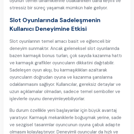
oyunun temel dinamiklerine odaklanırken daha keyifli ve
stressiz bir süreç yaşamak mümkün hale geliyor.
Slot Oyunlarında Sadeleşmenin
Kullanıcı Deneyimine Etkisi
Slot oyunlarının temel amacı basit ve eğlenceli bir
deneyim sunmaktır. Ancak geleneksel slot oyunlarında
bazen karmaşık bonus turları, çok sayıda kazanma hattı
ve karmaşık grafikler oyuncuların dikkatini dağıtabilir.
Sadeleşen oyun akışı, bu karmaşıklıkları azaltarak
oyuncuların doğrudan oyuna ve kazanma şanslarına
odaklanmasını sağlıyor. Kullanıcılar, gereksiz detaylar ve
uzun açıklamalar olmadan, sadece temel semboller ve
işlevlerle oyunu deneyimleyebiliyorlar.
Bu durum özellikle yeni başlayanlar için büyük avantaj
yaratıyor. Karmaşık mekaniklerle boğuşmak yerine, sade
ve sezgisel tasarımlar oyuncunun oyuna çabuk adapte
olmasını kolaylaştırıyor. Deneyimli oyuncular da hızlı ve