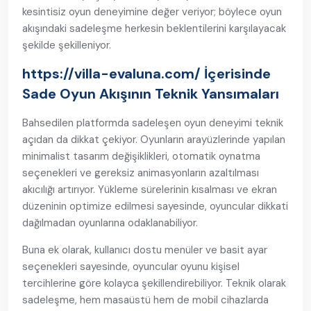
kesintisiz oyun deneyimine değer veriyor; böylece oyun
akışındaki sadeleşme herkesin beklentilerini karşılayacak
şekilde şekilleniyor.
https://villa-evaluna.com/ İçerisinde
Sade Oyun Akışının Teknik Yansımaları
Bahsedilen platformda sadeleşen oyun deneyimi teknik
açıdan da dikkat çekiyor. Oyunların arayüzlerinde yapılan
minimalist tasarım değişiklikleri, otomatik oynatma
seçenekleri ve gereksiz animasyonların azaltılması
akıcılığı artırıyor. Yükleme sürelerinin kısalması ve ekran
düzeninin optimize edilmesi sayesinde, oyuncular dikkati
dağılmadan oyunlarına odaklanabiliyor.
Buna ek olarak, kullanıcı dostu menüler ve basit ayar
seçenekleri sayesinde, oyuncular oyunu kişisel
tercihlerine göre kolayca şekillendirebiliyor. Teknik olarak
sadeleşme, hem masaüstü hem de mobil cihazlarda