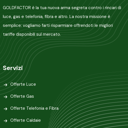
GOLDFACTOR è la tua nuova arma segreta contro i rincari di
luce, gas e telefonia, fibra e altro. La nostra missione è
semplice: vogliamo farti risparmiare offrendoti le migliori
tariffe disponibili sul mercato.
Servizi
Offerte Luce
Offerte Gas
Offerte Telefonia e Fibra
Offerte Caldaie