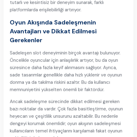
tutarlı ve kesintisiz bir deneyim sunarak, farklı
platformlarda erişilebilirliği artırıyor.
Oyun Akışında Sadeleşmenin
Avantajları ve Dikkat Edilmesi
Gerekenler
Sadeleşen slot deneyiminin birçok avantajı bulunuyor.
Öncelikle oyuncular için anlaşılırlık artıyor, bu da oyun
süresince daha fazla keyif alınmasını sağlıyor. Ayrıca,
sade tasarımlar genellikle daha hızlı yüklenir ve oyunun
donma ya da takılma riskini azaltır. Bu da kullanıcı
memnuniyetini yükselten önemli bir faktördür.
Ancak sadeleşme sürecinde dikkat edilmesi gereken
bazı noktalar da vardır. Çok fazla basitleştirme, oyunun
heyecan ve çeşitlilik unsurunu azaltabilir. Bu nedenle
dengeyi korumak önemlidir; oyun akışının sadeleşmesi
kullanıcıların temel ihtiyaçlarını karşılamalı fakat oyunun