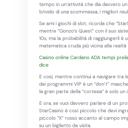
tempo in un’attività che dia davvero un 
brivido di una scommessa, i migliori risu
Se ami i giochi di slot, ricorda che “Sta
mentre “Gonzo’s Quest” con il suo siste
10x, ma la probabilità di raggiungerli è u
matematica cruda più vicina alla realtà r
Casino online Cardano ADA tempi preliev
dice
E così, mentre continui a navigare tra l
dei programmi VIP è un “don’t” mascher
la gran parte della “cortesia” è solo un
E ora, se vuoi davvero parlare di un prob
StarCasino è così piccolo che devi ingr
piccolo “X” rosso accanto al campo im
su un biglietto da visita.