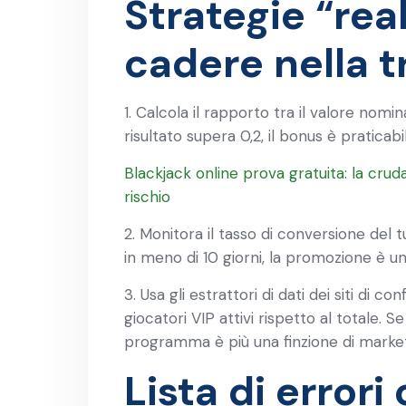
Strategie “rea
cadere nella 
1. Calcola il rapporto tra il valore nomina
risultato supera 0,2, il bonus è praticabi
Blackjack online prova gratuita: la crud
rischio
2. Monitora il tasso di conversione del 
in meno di 10 giorni, la promozione è u
3. Usa gli estrattori di dati dei siti di c
giocatori VIP attivi rispetto al totale. Se
programma è più una finzione di market
Lista di error