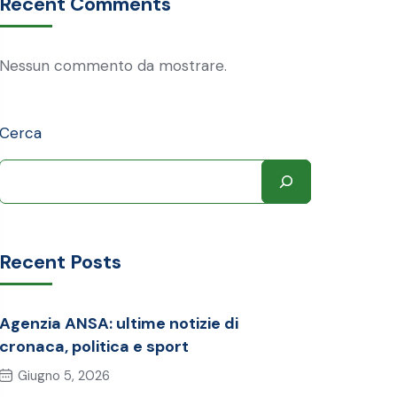
Recent Comments
Nessun commento da mostrare.
Cerca
Recent Posts
Agenzia ANSA: ultime notizie di
cronaca, politica e sport
Giugno 5, 2026