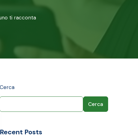
uno ti racconta
Cerca
Cerca
Recent Posts