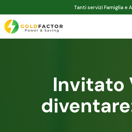
Quali numeri giocare alla roulette
Tanti servizi Famiglia e
Bonus Iscrizione Senza Deposito Italia 2026 Gioca E Vinci
Migliori Slot Online Che Pagano Di Più Italia 2026 Rtp Alt
appaiono e l'importo del premio è determinato su quale 
Midas Slot Italia 2026 Bonus E Giochi Top
: Orologio e sc
Giocare gratis slot gallina
Casino Gratis Senza Soldi Italia 2026 Bonus E Giochi Top
Invitato
La ringrazio molto, Alexander, per la vostra risposta rapid
Slot 10 Euro Gratis Italia 2026 Bonus E Giochi Top
diventare:
Infatti da 10 giri potrai portarli a 25 grazie al gioco 
Il bonus è suddiviso in tre diversi depositi.
Regole 21 blackjack