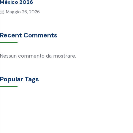
México 2026
Maggio 26, 2026
Recent Comments
Nessun commento da mostrare.
Popular Tags