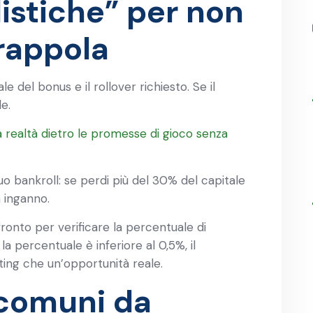
listiche” per non
trappola
le del bonus e il rollover richiesto. Se il
le.
a realtà dietro le promesse di gioco senza
tuo bankroll: se perdi più del 30% del capitale
n inganno.
onfronto per verificare la percentuale di
 la percentuale è inferiore al 0,5%, il
ing che un’opportunità reale.
i comuni da