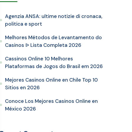
Agenzia ANSA: ultime notizie di cronaca,
politica e sport
Melhores Métodos de Levantamento do
Casinos ᐉ Lista Completa 2026
Cassinos Online 10 Melhores
Plataformas de Jogos do Brasil em 2026
Mejores Casinos Online en Chile Top 10
Sitios en 2026
Conoce Los Mejores Casinos Online en
México 2026