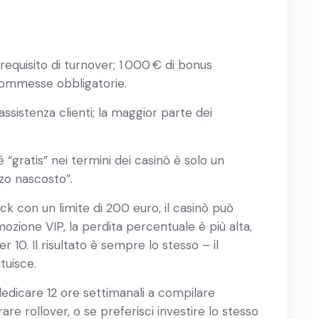
equisito di turnover; 1 000 € di bonus
ommesse obbligatorie.
ssistenza clienti; la maggior parte dei
é “gratis” nei termini dei casinò è solo un
zo nascosto”.
ack con un limite di 200 euro, il casinò può
ozione VIP, la perdita percentuale è più alta,
 10. Il risultato è sempre lo stesso – il
tuisce.
dedicare 12 ore settimanali a compilare
are rollover, o se preferisci investire lo stesso