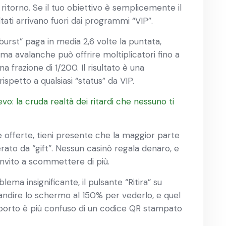
ritorno. Se il tuo obiettivo è semplicemente il
ltati arrivano fuori dai programmi “VIP”.
rburst” paga in media 2,6 volte la puntata,
ma avalanche può offrire moltiplicatori fino a
na frazione di 1/200. Il risultato è una
ispetto a qualsiasi “status” da VIP.
o: la cruda realtà dei ritardi che nessuno ti
e offerte, tieni presente che la maggior parte
ato da “gift”. Nessun casinò regala denaro, e
 invito a scommettere di più.
lema insignificante, il pulsante “Ritira” su
andire lo schermo al 150% per vederlo, e quel
porto è più confuso di un codice QR stampato