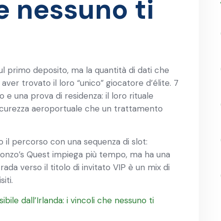
he nessuno ti
ul primo deposito, ma la quantità di dati che
aver trovato il loro “unico” giocatore d’élite. 7
e una prova di residenza: il loro rituale
sicurezza aeroportuale che un trattamento
 il percorso con una sequenza di slot:
Gonzo’s Quest impiega più tempo, ma ha una
trada verso il titolo di invitato VIP è un mix di
iti.
bile dall’Irlanda: i vincoli che nessuno ti