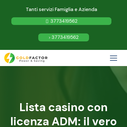
Roulette sequenza rosso nero
Tanti servizi Famiglia e Azienda
Bonus Iscrizione Casino Italia 2026 Bonus E Giochi Top
: Gli orari
3773419562
della piscina sono approssimativi e soggetti a modifiche.
Casino Bonus Codes Italia 2026 Bonus E Giochi Top
- I nuovi
3773419562
>
membri del casinò possono rivendicare tre bonus match
depositi e un mucchio di giri gratis.
Giochi Per Guadagnare Soldi Veri Velocemente Italia 2026
: Non
vedo perché non ci sia una funzione parentale che disabilita la
possibilità di acquistare oggetti di gioco.
Siti bonus senza deposito scommesse
Migliori Bonus Benvenuto Casinò Italia 2026 Gioca E Vinci
Royal Panda Casino ha la sua sede nella soleggiata Malta e anche
Lista casino con
se sono stati fondati solo in 2025, si sono già affermati come
uno dei leader di iGaming nel Regno Unito.
licenza ADM: il vero
777 Slot Italia 2026 Bonus E Giochi Top