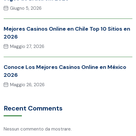
Giugno 5, 2026
Mejores Casinos Online en Chile Top 10 Sitios en
2026
Maggio 27, 2026
Conoce Los Mejores Casinos Online en México
2026
Maggio 26, 2026
Recent Comments
Nessun commento da mostrare.