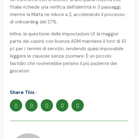
l’Italia richiede una verifica dell’identità in 3 passaggi,
mentre la Malta ne riduce a 2, accelerando il processo
di onboarding del 27%.
Infine, la questione delle impostazioni UI: la maggior
parte dei casinò con licenza ADM mantiene il font di 10
pt per i termini di servizio, rendendo quasi impossibile
leggere le clausole senza zoomare. È un piccolo
fastidio che rovinerebbe persino il più paziente dei
giocatori.
Share This :