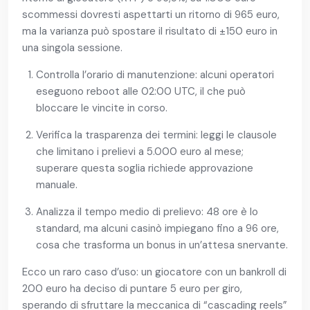
scommessi dovresti aspettarti un ritorno di 965 euro,
ma la varianza può spostare il risultato di ±150 euro in
una singola sessione.
Controlla l’orario di manutenzione: alcuni operatori
eseguono reboot alle 02:00 UTC, il che può
bloccare le vincite in corso.
Verifica la trasparenza dei termini: leggi le clausole
che limitano i prelievi a 5.000 euro al mese;
superare questa soglia richiede approvazione
manuale.
Analizza il tempo medio di prelievo: 48 ore è lo
standard, ma alcuni casinò impiegano fino a 96 ore,
cosa che trasforma un bonus in un’attesa snervante.
Ecco un raro caso d’uso: un giocatore con un bankroll di
200 euro ha deciso di puntare 5 euro per giro,
sperando di sfruttare la meccanica di “cascading reels”