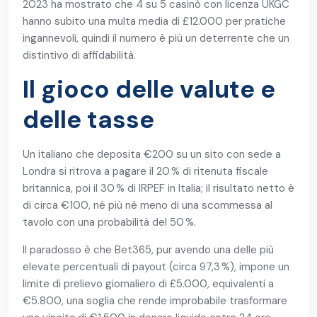
2023 ha mostrato che 4 su 5 casinò con licenza UKGC
hanno subito una multa media di £12.000 per pratiche
ingannevoli, quindi il numero è più un deterrente che un
distintivo di affidabilità.
Il gioco delle valute e
delle tasse
Un italiano che deposita €200 su un sito con sede a
Londra si ritrova a pagare il 20 % di ritenuta fiscale
britannica, poi il 30 % di IRPEF in Italia; il risultato netto è
di circa €100, né più né meno di una scommessa al
tavolo con una probabilità del 50 %.
Il paradosso è che Bet365, pur avendo una delle più
elevate percentuali di payout (circa 97,3 %), impone un
limite di prelievo giornaliero di £5.000, equivalenti a
€5.800, una soglia che rende improbabile trasformare