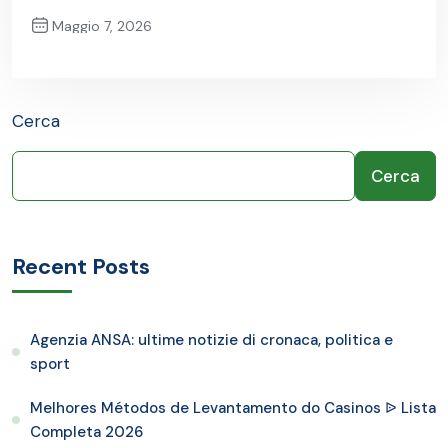
Maggio 7, 2026
Next Post
Cerca
Cerca
Recent Posts
Agenzia ANSA: ultime notizie di cronaca, politica e
sport
Melhores Métodos de Levantamento do Casinos ᐉ Lista
Completa 2026