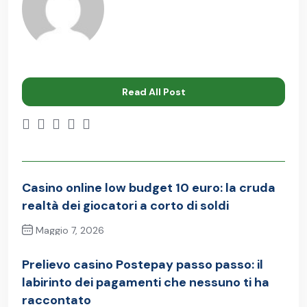
Read All Post
Casino online low budget 10 euro: la cruda
realtà dei giocatori a corto di soldi
Maggio 7, 2026
Previous Post
Prelievo casino Postepay passo passo: il
labirinto dei pagamenti che nessuno ti ha
raccontato