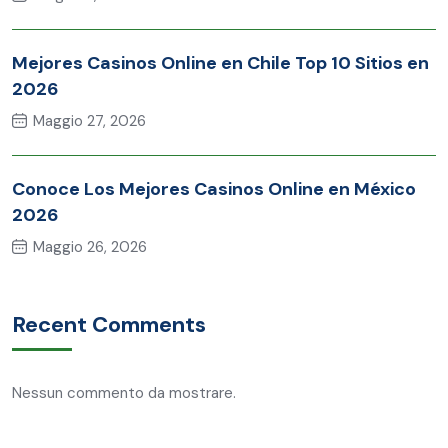
Mejores Casinos Online en Chile Top 10 Sitios en
2026
Maggio 27, 2026
Conoce Los Mejores Casinos Online en México
2026
Maggio 26, 2026
Recent Comments
Nessun commento da mostrare.