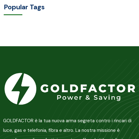
Popular Tags
GOLDFACTOR è la tua nuova arma segreta contro i rincari di
luce, gas e telefonia, fibra e altro. La nostra missione è