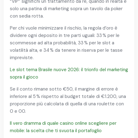
“VIP” significhi un trattamento da re, quando in realtà è
solo una patina di marketing sopra un tavolo da poker
con sedia rotta.
Per chi vuole minimizzare il rischio, la regola d’oro è
dividere ogni deposito in tre parti uguali: 33 % per le
scommesse ad alta probabilità, 33 % per le slot a
volatilità alta, e 34 % da tenere in riserva per le tasse
impreviste.
Le slot tema Brasile nuove 2026: il trionfo del marketing
sopra il gioco
Se il conto rimane sotto €50, il margine di errore è
inferiore al 5 % rispetto al budget totale di €1.200, una
proporzione più calcolata di quella di una roulette con
0 e 00.
Il vero dramma di quale casino online scegliere per
mobile: la scelta che ti svuota il portafoglio