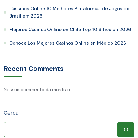
Cassinos Online 10 Melhores Plataformas de Jogos do
Brasil em 2026
Mejores Casinos Online en Chile Top 10 Sitios en 2026
Conoce Los Mejores Casinos Online en México 2026
Recent Comments
Nessun commento da mostrare.
Cerca