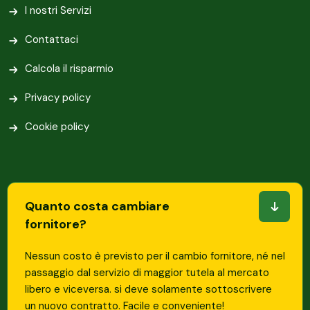
I nostri Servizi
Contattaci
Calcola il risparmio
Privacy policy
Cookie policy
Quanto costa cambiare
fornitore?
Nessun costo è previsto per il cambio fornitore, né nel
passaggio dal servizio di maggior tutela al mercato
libero e viceversa. si deve solamente sottoscrivere
un nuovo contratto. Facile e conveniente!