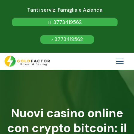
Poker online senza registrazione
Tanti servizi Famiglia e Azienda
App Slot Con Bonus Senza Deposito Italia 2026 Gioca E Vinci
: Il
3773419562
software consiste il casinò con una vasta gamma di grandi
caratteristiche, a partire da una fantastica interfaccia con
grafica e animazioni di alta qualità.
3773419562
>
Burraco Con Soldi Veri Italia 2026 Bonus E Giochi Top
-
PocketWIn Casino è creato principalmente per dispositivi mobili,
come smartphone e tablet, ma l'operatore dispone anche di un
sito desktop.
Serie Roulette Italia 2026 Bonus E Giochi Top
: Per giocare in un
casinò online, è necessario essere in grado di finanziare il tuo
account.
Nuovi casino online
Giocare alle slot machine gratis
Bonus Bingo Senza Deposito Italia 2026 Bonus E Giochi Top
con crypto bitcoin: il
Oltre al gioco tradizionale la slot presenta anche una funzionalità