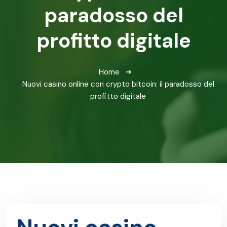
di tipo Gamble.
paradosso del
Codici Bonus Italia 2026 Bonus E Giochi Top
profitto digitale
Il nuovo casinò online DAZARD è pronto a servire giocatori
provenienti da Australia, Nuova Zelanda, Canada, Germania,
Estonia, Slovacchia, Slovenia, Danimarca e Svizzera.
Home
L'ultimo e più importante bonus che si riferisce direttamente al
Nuovi casino online con crypto bitcoin: il paradosso del
centesimo slot sono i giri gratis.
profitto digitale
Monete casino
Casino Stranieri Affidabili Italia 2026 Bonus E Giochi Top
Importante inoltre sottolineare che Wazamba Sport,
particolarmente attento alla sicurezza dei players, dedica
un’intera sezione del proprio sito al Gioco Responsabile.
Tutte Le Slot Gratis Italia 2026 Bonus E Giochi Top
I casinò online che accettano Interac sono importanti per molti
utenti.
70 Giri Gratis Italia 2026 Bonus E Giochi Top