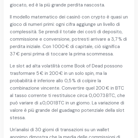
giocato, ed è la più grande perdita nascosta.
Il modello matematico dei casinò con crypto è quasi un
gioco di numeri primi: ogni cifra aggiunge un livello di
complessità. Se prendi il totale dei costi di deposito,
commissione e conversione, potresti arrivare a 3,7 % di
perdita iniziale. Con 1 000 € di capitale, ciò significa
37 € persi prima di toccare la prima scommessa.
Le slot ad alta volatilità come Book of Dead possono
trasformare 5 € in 200 € in un solo spin, ma la
probabilità è inferiore allo 0,5 % di colpire la
combinazione vincente. Convertire quel 200 € in BTC
al tasso corrente ti restituisce circa 0,0073 BTC, che
può variare di ±0,001 BTC in un giorno. La variazione di
valore è più grande del guadagno potenziale della slot
stessa.
Un’analisi di 30 giorni di transazioni su un wallet
anonimo dimostra che la media delle commissioni di