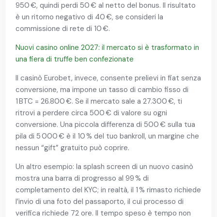
950 €, quindi perdi 50 € al netto del bonus. Il risultato
è un ritorno negativo di 40 €, se consideri la
commissione di rete di 10 €.
Nuovi casino online 2027: il mercato si è trasformato in
una fiera di truffe ben confezionate
Il casinò Eurobet, invece, consente prelievi in fiat senza
conversione, ma impone un tasso di cambio fisso di
1 BTC = 26.800 €. Se il mercato sale a 27.300 €, ti
ritrovi a perdere circa 500 € di valore su ogni
conversione. Una piccola differenza di 500 € sulla tua
pila di 5 000 € è il 10 % del tuo bankroll, un margine che
nessun “gift” gratuito può coprire.
Un altro esempio: la splash screen di un nuovo casinò
mostra una barra di progresso al 99 % di
completamento del KYC; in realtà, il 1 % rimasto richiede
l’invio di una foto del passaporto, il cui processo di
verifica richiede 72 ore. Il tempo speso è tempo non