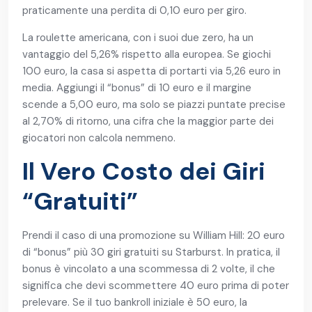
praticamente una perdita di 0,10 euro per giro.
La roulette americana, con i suoi due zero, ha un
vantaggio del 5,26% rispetto alla europea. Se giochi
100 euro, la casa si aspetta di portarti via 5,26 euro in
media. Aggiungi il “bonus” di 10 euro e il margine
scende a 5,00 euro, ma solo se piazzi puntate precise
al 2,70% di ritorno, una cifra che la maggior parte dei
giocatori non calcola nemmeno.
Il Vero Costo dei Giri
“Gratuiti”
Prendi il caso di una promozione su William Hill: 20 euro
di “bonus” più 30 giri gratuiti su Starburst. In pratica, il
bonus è vincolato a una scommessa di 2 volte, il che
significa che devi scommettere 40 euro prima di poter
prelevare. Se il tuo bankroll iniziale è 50 euro, la