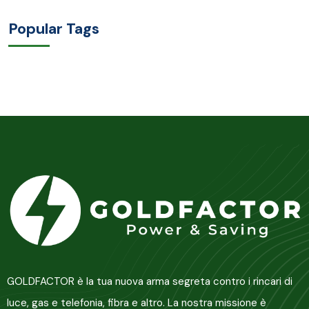
Popular Tags
GOLDFACTOR è la tua nuova arma segreta contro i rincari di
luce, gas e telefonia, fibra e altro. La nostra missione è