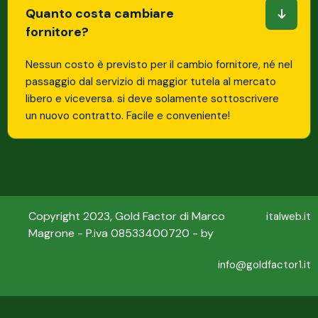
Quanto costa cambiare
fornitore?
Nessun costo è previsto per il cambio fornitore, né nel
passaggio dal servizio di maggior tutela al mercato
libero e viceversa. si deve solamente sottoscrivere
un nuovo contratto. Facile e conveniente!
Copyright 2023, Gold Factor di Marco
italweb.it
Magrone - P.iva 08533400720 - by
info@goldfactor1.it