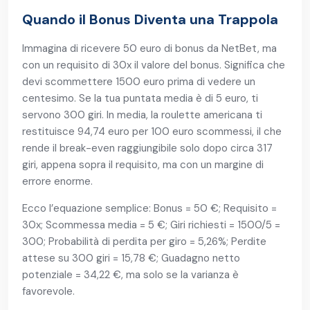
Quando il Bonus Diventa una Trappola
Immagina di ricevere 50 euro di bonus da NetBet, ma
con un requisito di 30x il valore del bonus. Significa che
devi scommettere 1500 euro prima di vedere un
centesimo. Se la tua puntata media è di 5 euro, ti
servono 300 giri. In media, la roulette americana ti
restituisce 94,74 euro per 100 euro scommessi, il che
rende il break-even raggiungibile solo dopo circa 317
giri, appena sopra il requisito, ma con un margine di
errore enorme.
Ecco l’equazione semplice: Bonus = 50 €; Requisito =
30x; Scommessa media = 5 €; Giri richiesti = 1500/5 =
300; Probabilità di perdita per giro = 5,26%; Perdite
attese su 300 giri = 15,78 €; Guadagno netto
potenziale = 34,22 €, ma solo se la varianza è
favorevole.