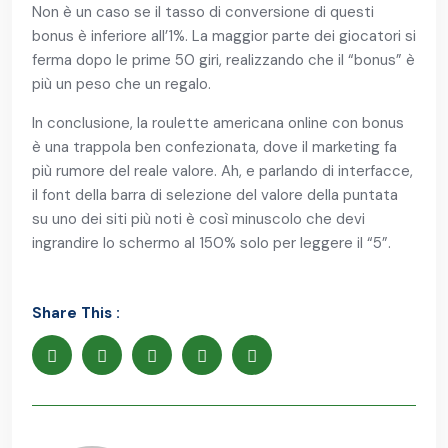
Non è un caso se il tasso di conversione di questi
bonus è inferiore all’1%. La maggior parte dei giocatori si
ferma dopo le prime 50 giri, realizzando che il “bonus” è
più un peso che un regalo.
In conclusione, la roulette americana online con bonus
è una trappola ben confezionata, dove il marketing fa
più rumore del reale valore. Ah, e parlando di interfacce,
il font della barra di selezione del valore della puntata
su uno dei siti più noti è così minuscolo che devi
ingrandire lo schermo al 150% solo per leggere il “5”.
Share This :