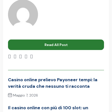
Read All Post
Casino online prelievo Payoneer tempi: la
verità cruda che nessuno ti racconta
Maggio 7, 2026
Previous Post
Il casino online con più di 100 slot: un