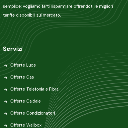
semplice: vogliamo farti risparmiare offrendoti le migliori
tariffe disponibili sul mercato.
Servizi
Offerte Luce
Offerte Gas
Offerte Telefonia e Fibra
Offerte Caldaie
Offerte Condizionatori
Offerte Wallbox