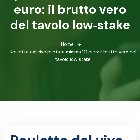
euro: il brutto vero
Giorno di lancio per il pokie Hex era 23 marzo 2025.
Come parte dell'accordo pluriennale, BetMGM continuerà ad
del tavolo low‑stake
avere il suo logo sul ghiaccio alla Little Caesars Arena, insieme
alla segnaletica interna, alle promozioni dei fan e a una presenza
di sponsorizzazione sulle piattaforme digitali Red Wings.
Home
Sequenze slot
Roulette dal vivo puntata minima 10 euro: il brutto vero del
tavolo low‑stake
Bingo Nova Milanese Italia 2026 Bonus E Giochi Top
Come ci si può aspettare, ci sono alcune condizioni per quanto
riguarda questi giri gratis.
Bonus Immediato Senza Invio Documenti Italia 2026 Bonus Top
Il denaro verrà aggiunto al saldo del casinò che può essere
trovato sotto Il mio conto.
Slot 5 Euro Gratis Italia 2026 Bonus E Giochi Top