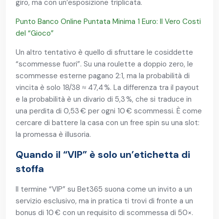
giro, ma con un’esposizione triplicata.
Punto Banco Online Puntata Minima 1 Euro: Il Vero Costi
del “Gioco”
Un altro tentativo è quello di sfruttare le cosiddette
“scommesse fuori”. Su una roulette a doppio zero, le
scommesse esterne pagano 2:1, ma la probabilità di
vincita è solo 18/38 ≈ 47,4 %. La differenza tra il payout
e la probabilità è un divario di 5,3 %, che si traduce in
una perdita di 0,53 € per ogni 10 € scommessi. È come
cercare di battere la casa con un free spin su una slot:
la promessa è illusoria.
Quando il “VIP” è solo un’etichetta di
stoffa
Il termine “VIP” su Bet365 suona come un invito a un
servizio esclusivo, ma in pratica ti trovi di fronte a un
bonus di 10 € con un requisito di scommessa di 50×.