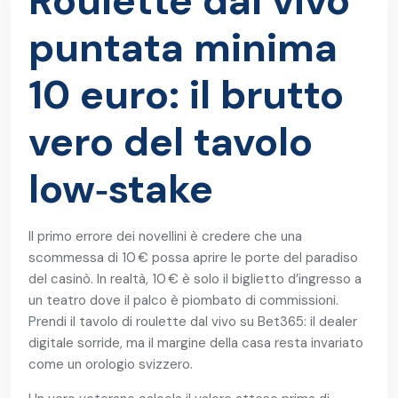
Roulette dal vivo
puntata minima
10 euro: il brutto
vero del tavolo
low‑stake
Il primo errore dei novellini è credere che una
scommessa di 10 € possa aprire le porte del paradiso
del casinò. In realtà, 10 € è solo il biglietto d’ingresso a
un teatro dove il palco è piombato di commissioni.
Prendi il tavolo di roulette dal vivo su Bet365: il dealer
digitale sorride, ma il margine della casa resta invariato
come un orologio svizzero.