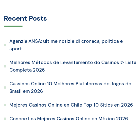
Recent Posts
Agenzia ANSA: ultime notizie di cronaca, politica e
sport
Melhores Métodos de Levantamento do Casinos ᐉ Lista
Completa 2026
Cassinos Online 10 Melhores Plataformas de Jogos do
Brasil em 2026
Mejores Casinos Online en Chile Top 10 Sitios en 2026
Conoce Los Mejores Casinos Online en México 2026