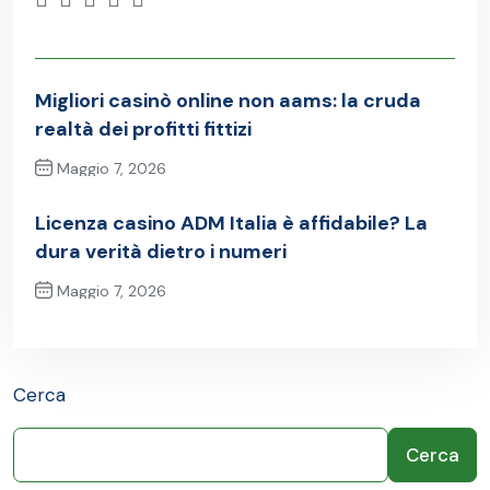
Migliori casinò online non aams: la cruda
realtà dei profitti fittizi
Maggio 7, 2026
Previous Post
Licenza casino ADM Italia è affidabile? La
dura verità dietro i numeri
Maggio 7, 2026
Next Post
Cerca
Cerca