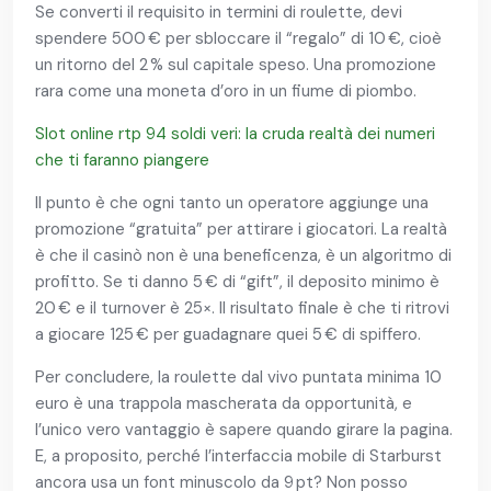
Se converti il requisito in termini di roulette, devi
spendere 500 € per sbloccare il “regalo” di 10 €, cioè
un ritorno del 2 % sul capitale speso. Una promozione
rara come una moneta d’oro in un fiume di piombo.
Slot online rtp 94 soldi veri: la cruda realtà dei numeri
che ti faranno piangere
Il punto è che ogni tanto un operatore aggiunge una
promozione “gratuita” per attirare i giocatori. La realtà
è che il casinò non è una beneficenza, è un algoritmo di
profitto. Se ti danno 5 € di “gift”, il deposito minimo è
20 € e il turnover è 25×. Il risultato finale è che ti ritrovi
a giocare 125 € per guadagnare quei 5 € di spiffero.
Per concludere, la roulette dal vivo puntata minima 10
euro è una trappola mascherata da opportunità, e
l’unico vero vantaggio è sapere quando girare la pagina.
E, a proposito, perché l’interfaccia mobile di Starburst
ancora usa un font minuscolo da 9 pt? Non posso