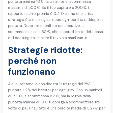
puntata minima 10 € ha un limite di scommessa
massima di 500 €. Se il tuo capitale è 200 €, il
rapporto rischio‑premio è 0,4. Diciamo che la tua
strategia è la martingala: dopo ogni perdita raddoppi la
puntata. Dopo tre sconfitte consecutive, la
scommessa sale a 80 €, che supera il limite della casa
e ti costringe a lasciare il tavolo a mani vuote.
Strategie ridotte:
perché non
funzionano
Alcuni tentano la cosiddetta “strategia del 2%”:
puntare il 2 % del bankroll per ogni giro. Con un bankroll
di 150 €, la scommessa è 3 €, ma la regola della
puntata minima di 10 € ti obbliga a scommettere tre
volte di più. Il risultato è una perdita media di 0,27 € per