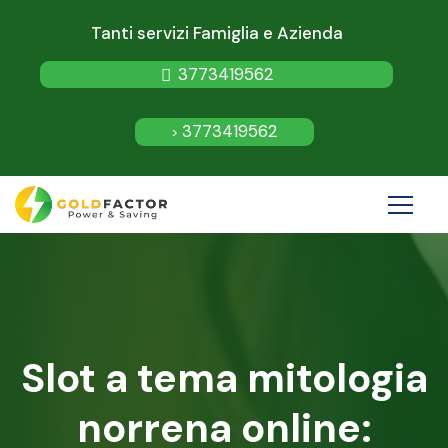
Tecnica roulette rosso nero
Tanti servizi Famiglia e Azienda
Rtp Slot Italia 2026 Bonus E Giochi Top
: Nel settore del gioco
3773419562
d'azzardo, Novomatic è una società simile.
Casino 1000 Euro Senza Deposito Italia 2026 Gioca E Vinci
-
3773419562
>
Questo portafoglio digitale sarà collegato a WhatsApp e FB
Messenger.
Bonus Senza Deposito Siti Stranieri Italia 2026 Bonus Top
: In
questo articolo, tratteremo tutto ciò che riguarda i migliori siti
di poker online, tra cui.
Vincita jackpot better slot
App Bingo Italia 2026 Bonus E Giochi Top
Ma attenzione quando si sceglie questo tipo di siti, in quanto
Slot a tema mitologia
non tutti sono legali e sicuri.
norrena online:
Free Spins No Deposit Win Real Money Italia 2026 Bonus Top
Quando ottieni 4 Slingos, riceverai un'offerta-lo prenderai o