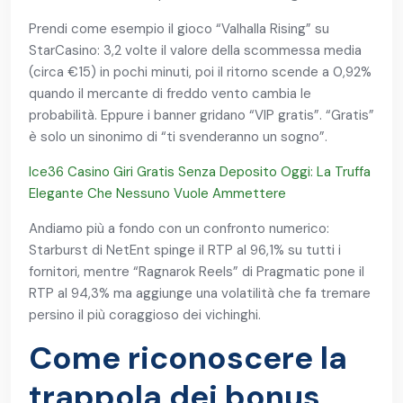
Prendi come esempio il gioco “Valhalla Rising” su
StarCasino: 3,2 volte il valore della scommessa media
(circa €15) in pochi minuti, poi il ritorno scende a 0,92%
quando il mercante di freddo vento cambia le
probabilità. Eppure i banner gridano “VIP gratis”. “Gratis”
è solo un sinonimo di “ti svenderanno un sogno”.
Ice36 Casino Giri Gratis Senza Deposito Oggi: La Truffa
Elegante Che Nessuno Vuole Ammettere
Andiamo più a fondo con un confronto numerico:
Starburst di NetEnt spinge il RTP al 96,1% su tutti i
fornitori, mentre “Ragnarok Reels” di Pragmatic pone il
RTP al 94,3% ma aggiunge una volatilità che fa tremare
persino il più coraggioso dei vichinghi.
Come riconoscere la
trappola dei bonus