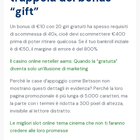
“gift”
Un bonus di €10 con 20 giri gratuiti ha spesso requisiti
di scommessa di 40x, cioè devi scommettere €400
prima di poter ritirare qualcosa. Se il tuo bankroll iniziale
è di €50, il margine di errore è del 800%.
Il casino online neteller aams: Quando la “gratuita”
diventa solo un’illusione di marketing
Perché le case d’appoggio come Betsson non
mostrano questi dettagli in evidenza? Perché la loro
pagina promozionale è più lunga di 5.000 caratteri, ma
la parte con i termini è ridotta a 300 pixel di altezza,
invisibile al lettore distratto.
Le migliori slot online tema cinema che non ti faranno
credere alle loro promesse