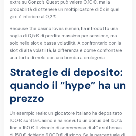
extra su Gonzo’s Quest può valere 0,10 €, ma la
probabilità di ottenere un moltiplicatore di 5x in quel
giro è inferiore al 0,2 %.
Because the casino loves numeri, ha introdotto una
soglia di 0,5 € di perdita massima per sessione, ma
solo nelle slot a bassa volatilità. A confrontarlo con la
slot di alta volatilità, la differenza è come confrontare
una torta di mele con una bomba a orologeria.
Strategie di deposito:
quando il “hype” ha un
prezzo
Un esempio reale: un giocatore italiano ha depositato
100 € su StarCasino e ha ricevuto un bonus del 150 %
fino a 150 €. Il vincolo di scommessa di 40x sul bonus
di 150 € richiede 6 000 € di gioco. Se la percentuale di