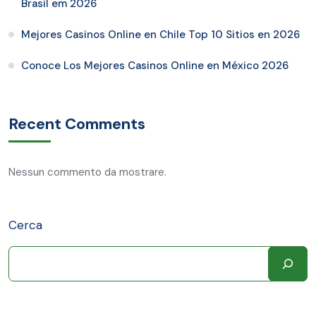
Brasil em 2026
Mejores Casinos Online en Chile Top 10 Sitios en 2026
Conoce Los Mejores Casinos Online en México 2026
Recent Comments
Nessun commento da mostrare.
Cerca