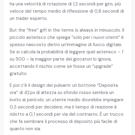
ha una velocità di rotazione di 1,2 secondi per giro, più
veloce del tempo medio di riflessione di 0,8 secondi di
un trader esperto.
But the “free” gift in the terms is always in minuscolo. Il
piccolo asterisco che spiega “solo per i nuovi utenti” è
spesso nascosto dietro un’immagine di fuoco digitale.
Se si calcola la probabilità di leggere quel asterisco – 1
su 500 – la maggior parte dei giocatori lo ignora,
accettando il rischio come se fosse un “upgrade”
gratuito.
E poi c’è il design dei pulsanti: un bottone “Deposita
ora” di 42 px di altezza su sfondo rosso sembra un
invito al pericolo; un utente medio dovrebbe impiegare
0,3 secondi per decidere, ma il tempo di reazione è
ridotto a 0,1 secondi per via del contrasto. È un trucco
che fa sembrare il processo di deposito più facile di
quanto non sia.