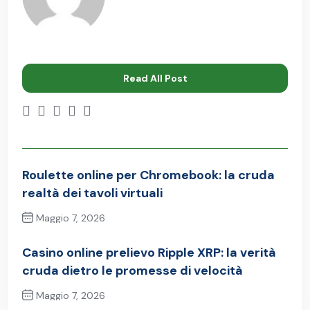
Read All Post
Roulette online per Chromebook: la cruda
realtà dei tavoli virtuali
Maggio 7, 2026
Previous Post
Casino online prelievo Ripple XRP: la verità
cruda dietro le promesse di velocità
Maggio 7, 2026