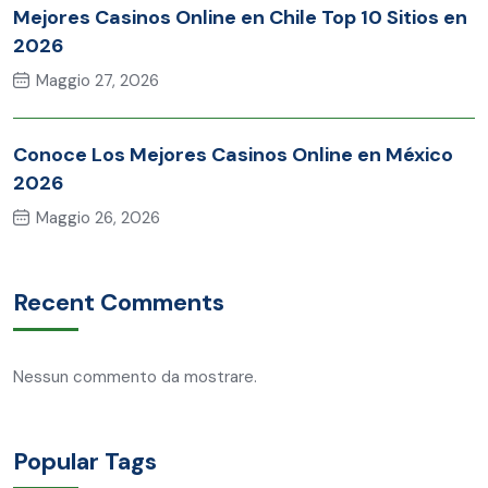
Mejores Casinos Online en Chile Top 10 Sitios en
2026
Maggio 27, 2026
Conoce Los Mejores Casinos Online en México
2026
Maggio 26, 2026
Recent Comments
Nessun commento da mostrare.
Popular Tags