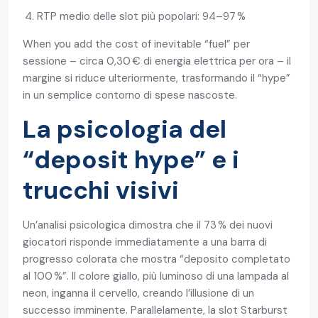
RTP medio delle slot più popolari: 94–97 %
When you add the cost of inevitable “fuel” per
sessione – circa 0,30 € di energia elettrica per ora – il
margine si riduce ulteriormente, trasformando il “hype”
in un semplice contorno di spese nascoste.
La psicologia del
“deposit hype” e i
trucchi visivi
Un’analisi psicologica dimostra che il 73 % dei nuovi
giocatori risponde immediatamente a una barra di
progresso colorata che mostra “deposito completato
al 100 %”. Il colore giallo, più luminoso di una lampada al
neon, inganna il cervello, creando l’illusione di un
successo imminente. Parallelamente, la slot Starburst