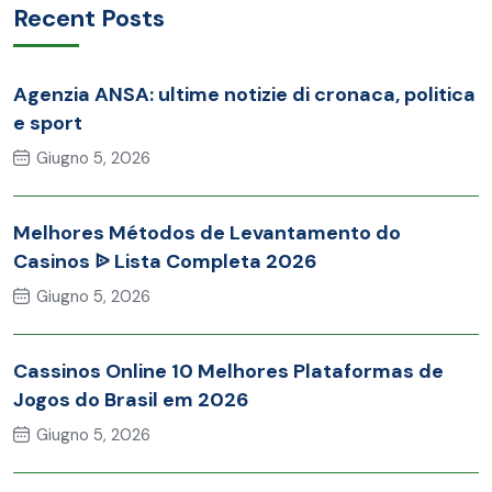
Recent Posts
Agenzia ANSA: ultime notizie di cronaca, politica
e sport
Giugno 5, 2026
Melhores Métodos de Levantamento do
Casinos ᐉ Lista Completa 2026
Giugno 5, 2026
Cassinos Online 10 Melhores Plataformas de
Jogos do Brasil em 2026
Giugno 5, 2026