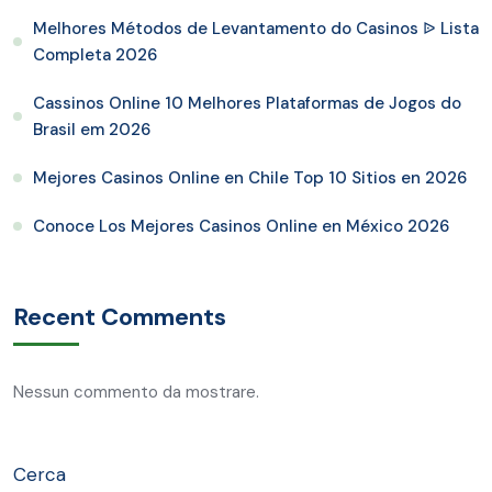
Melhores Métodos de Levantamento do Casinos ᐉ Lista
Completa 2026
Cassinos Online 10 Melhores Plataformas de Jogos do
Brasil em 2026
Mejores Casinos Online en Chile Top 10 Sitios en 2026
Conoce Los Mejores Casinos Online en México 2026
Recent Comments
Nessun commento da mostrare.
Cerca