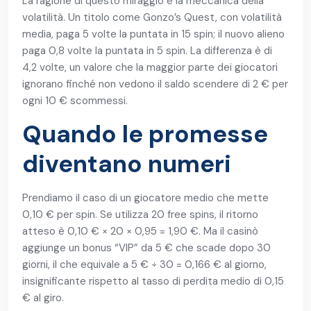
La ragione di questo miraggio è la meccanica della
volatilità. Un titolo come Gonzo’s Quest, con volatilità
media, paga 5 volte la puntata in 15 spin; il nuovo alieno
paga 0,8 volte la puntata in 5 spin. La differenza è di
4,2 volte, un valore che la maggior parte dei giocatori
ignorano finché non vedono il saldo scendere di 2 € per
ogni 10 € scommessi.
Quando le promesse
diventano numeri
Prendiamo il caso di un giocatore medio che mette
0,10 € per spin. Se utilizza 20 free spins, il ritorno
atteso è 0,10 € × 20 × 0,95 = 1,90 €. Ma il casinò
aggiunge un bonus “VIP” da 5 € che scade dopo 30
giorni, il che equivale a 5 € ÷ 30 = 0,166 € al giorno,
insignificante rispetto al tasso di perdita medio di 0,15
€ al giro.