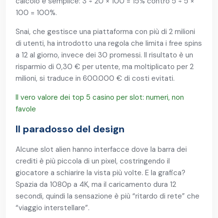
calcolo è semplice: 3 ÷ 20 × 100 = 15% contro 5 ÷ 5 ×
100 = 100%.
Snai, che gestisce una piattaforma con più di 2 milioni
di utenti, ha introdotto una regola che limita i free spins
a 12 al giorno, invece dei 30 promessi. Il risultato è un
risparmio di 0,30 € per utente, ma moltiplicato per 2
milioni, si traduce in 600.000 € di costi evitati.
Il vero valore dei top 5 casino per slot: numeri, non
favole
Il paradosso del design
Alcune slot alien hanno interfacce dove la barra dei
crediti è più piccola di un pixel, costringendo il
giocatore a schiarire la vista più volte. E la grafica?
Spazia da 1080p a 4K, ma il caricamento dura 12
secondi, quindi la sensazione è più “ritardo di rete” che
“viaggio interstellare”.