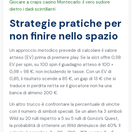
Giocare a craps casino Montecarlo: il vero sudore
dietro i dadi scintillanti
Strategie pratiche per
non finire nello spazio
Un approccio metodico prevede di calcolare il valore
atteso (EV) prima di premere play. Se la slot offre 0,98
EV per spin, su 100 spin il guadagno atteso è 100 ×
0,98 = 98 €, non includendo le tasse. Con un EV di
0,85, il risultato scende a 85 €, un gap di 13 € che si
traduce in perdita netta se il giocatore non ha una
banca di almeno 200 €.
Un altro trucco è confrontare la percentuale di vincite
con il numero di simboli speciali. Se un alien ha 3 simboli
Wild su 20 rulli rispetto a 5 su 5 rulli di Gonzo’s Quest,
la probabilità di ottenere un Wild diminuisce del 40%. Il