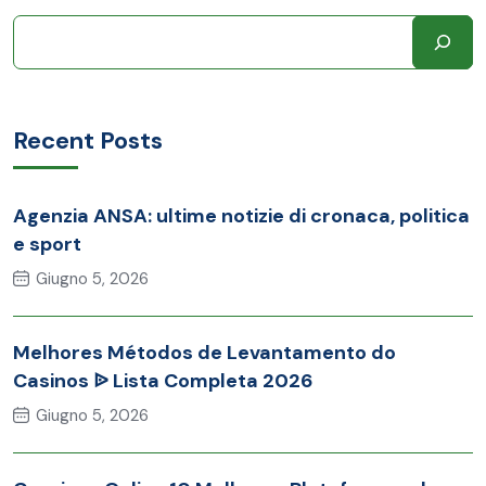
Recent Posts
Agenzia ANSA: ultime notizie di cronaca, politica
e sport
Giugno 5, 2026
Melhores Métodos de Levantamento do
Casinos ᐉ Lista Completa 2026
Giugno 5, 2026