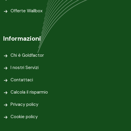
Offerte Wallbox
Informazioni
Chi è Goldfactor
I nostri Servizi
Contattaci
Calcola il risparmio
Privacy policy
Cookie policy