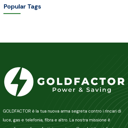
Popular Tags
GOLDFACTOR è la tua nuova arma segreta contro i rincari di
luce, gas e telefonia, fibra e altro. La nostra missione è