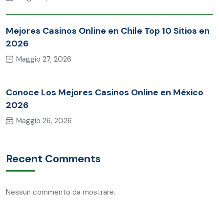
Mejores Casinos Online en Chile Top 10 Sitios en
2026
Maggio 27, 2026
Conoce Los Mejores Casinos Online en México
2026
Maggio 26, 2026
Recent Comments
Nessun commento da mostrare.