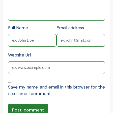
Full Name
Email address
Website Url
Save my name, and email in this browser for the
next time I comment.