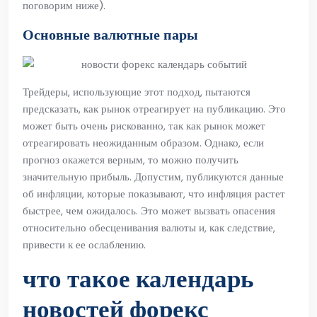
поговорим ниже).
Основные валютные пары
Трейдеры, использующие этот подход, пытаются
предсказать, как рынок отреагирует на публикацию. Это
может быть очень рискованно, так как рынок может
отреагировать неожиданным образом. Однако, если
прогноз окажется верным, то можно получить
значительную прибыль. Допустим, публикуются данные
об инфляции, которые показывают, что инфляция растет
быстрее, чем ожидалось. Это может вызвать опасения
относительно обесценивания валюты и, как следствие,
привести к ее ослаблению.
что такое календарь
новостей форекс