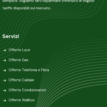
semplice: vogliamo farti risparmiare offrendoti le migliori
tariffe disponibili sul mercato.
Servizi
Offerte Luce
Offerte Gas
Offerte Telefonia e Fibra
Offerte Caldaie
Offerte Condizionatori
Offerte Wallbox