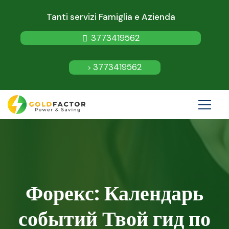
Texas hold'em scala uguale
Tanti servizi Famiglia e Azienda
Siti Casino Con Bonus Italia 2026 Bonus E Giochi Top
: Ecco
3773419562
perché i nuovi giocatori saranno entusiasti di sapere che theyre i
destinatari del sorprendente bonus senza deposito.
3773419562
>
Prova Slot Gratis Italia 2026 Bonus E Giochi Top
- Gioca su
qualsiasi dispositivo che ti piace, ma più grande è lo schermo,
meglio è.
Giochi Per Guadagnare Soldi Veri Italia 2026 Gioca E Vinci
: Il
supporto può essere raggiunto tramite telefono, e-mail o
messaggistica istantanea.
Giochi di carte per 10 persone
Free Spin Gratis Senza Deposito Italia 2026 Gioca E Vinci
Форекс: Календарь
Sì, in linea gioco d'azzardo nello stato del New Hampshire è
attualmente legale.
событий Твой гид по
Siti Casino Online Sicuri Italia 2026 Bonus E Giochi Top