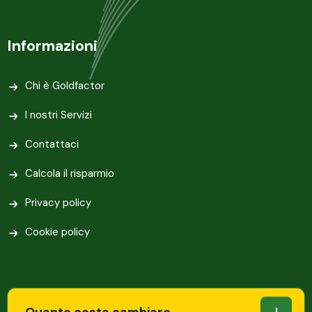
Informazioni
Chi è Goldfactor
I nostri Servizi
Contattaci
Calcola il risparmio
Privacy policy
Cookie policy