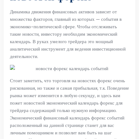
Динамика движения финансовых активов зависит от
множества факторов, главный из которых — события в
экономико-политической сфере. Чтобы отслеживать
такие новости, инвестору необходим экономический
календарь. В руках умелого трейдера это мощный
аналитический инструмент для ведения инвестиционной
деятельности.
Стоит заметить, что торговля на новостях форекс очень
рискованная, но также и самая прибыльная, т.к. Поведение
рынка может изменится в любую секунду, и здесь вам
пожет новостной экономический календарь форекс для
трейдера содержащий только нужную информацию.
Экономический финансовый календарь форекс событий
расположенный на данной странице станет для вас
личным помощником и позволит вам быть на шаг